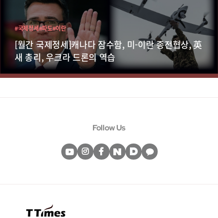
#국제정세
#파도
#이란
[월간 국제정세]캐나다 잠수함, 미-이란 종전협상, 英
새 총리, 우크라 드론의 역습
Follow Us