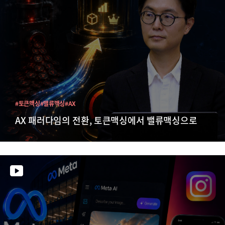
#토큰맥싱
#밸류맥싱
#AX
AX 패러다임의 전환, 토큰맥싱에서 밸류맥싱으로