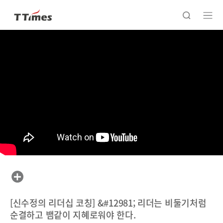
[신수정의 리더십 코칭] &#12981; 리더는 비둘기처럼
순결하고 뱀같이 지혜로워야 한다.