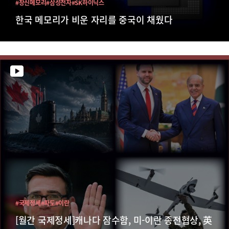
#창신메모리
#삼성전자
#SK하이닉스
한국 메모리가 비운 자리를 중국이 채웠다
#국제정세
#파도
#이란
[월간 국제정세]캐나다 잠수함, 미-이란 종전협상, 英