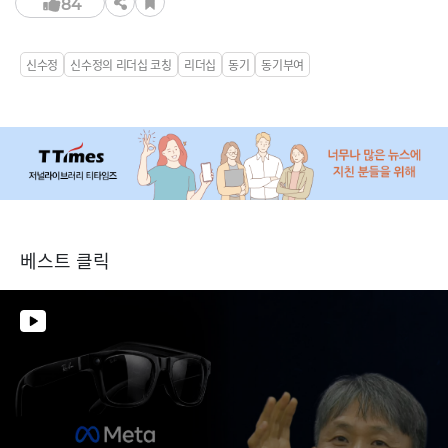
84
신수정
신수정의 리더십 코칭
리더십
동기
동기부여
베스트 클릭