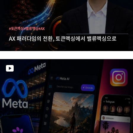
#토큰맥싱
#밸류맥싱
#AX
AX 패러다임의 전환, 토큰맥싱에서 밸류맥싱으로