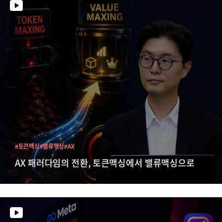
#토큰맥싱
#밸류맥싱
#AX
AX 패러다임의 전환, 토큰맥싱에서 밸류맥싱으로