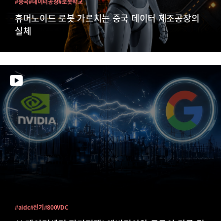
#중국
#데이터공장
#로봇학교
휴머노이드 로봇 가르치는 중국 데이터 제조공장의
실체
#aidc
#전기
#800VDC