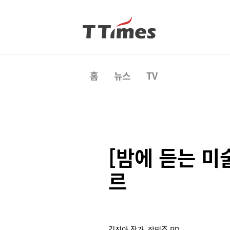
홈
뉴스
TV
[밤에 듣는 
르
김진아 작가, 장민주 PD