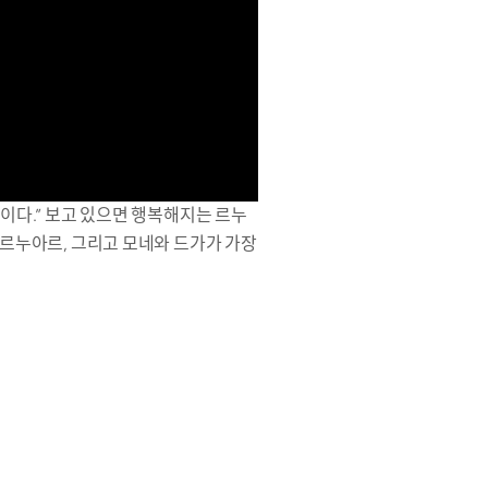
지이다.” 보고 있으면 행복해지는 르누
 르누아르, 그리고 모네와 드가가 가장