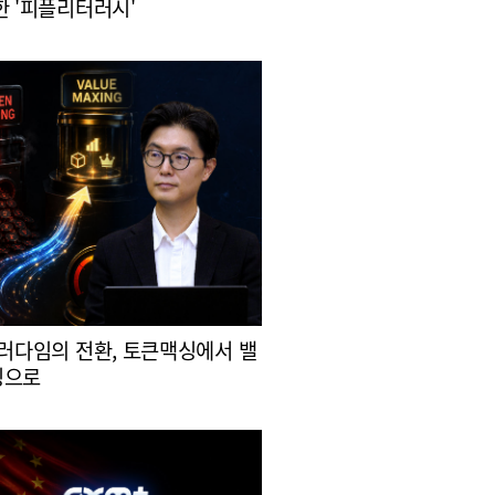
한 '피플리터러시'
패러다임의 전환, 토큰맥싱에서 밸
싱으로