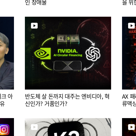
인 장애물
을 위
테크 아
반도체 살 돈까지 대주는 엔비디아, 혁
AX 
이유
신인가? 거품인가?
류맥