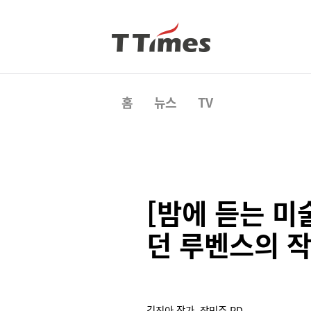
홈
뉴스
TV
[밤에 듣는 미
던 루벤스의 
김진아 작가, 장민주 PD