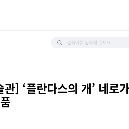
술관] ‘플란다스의 개’ 네로
작품