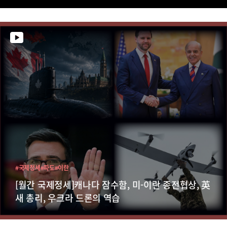
#국제정세
#파도
#이란
[월간 국제정세]캐나다 잠수함, 미-이란 종전협상, 英
새 총리, 우크라 드론의 역습