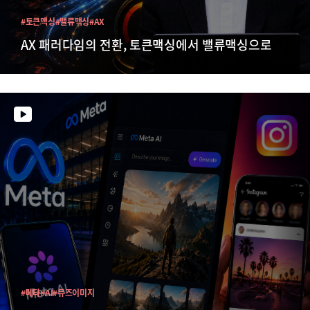
#토큰맥싱
#밸류맥싱
#AX
AX 패러다임의 전환, 토큰맥싱에서 밸류맥싱으로
#메타
#AI
#뮤즈이미지