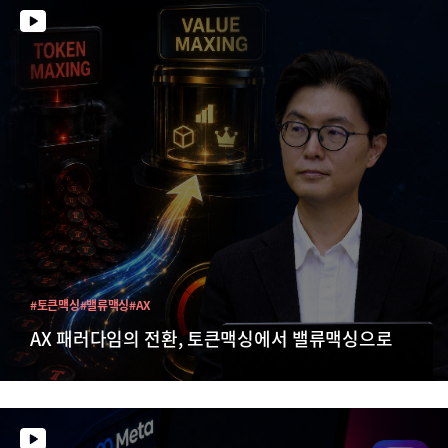
#토큰맥싱
#밸류맥싱
#AX
AX 패러다임의 전환, 토큰맥싱에서 밸류맥싱으로