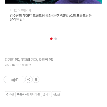
티타임즈 추천기사
강수진의 챗GPT 프롬프팅 강좌 ③ 추론모델 o1의 프롬프팅은
달라야 한다
강기훈 PD, 홍재의 기자, 황정현 PD
2025-02-13 17:30:02
11
강수진
프롬프트엔지니어링
딥시크
챗gpt