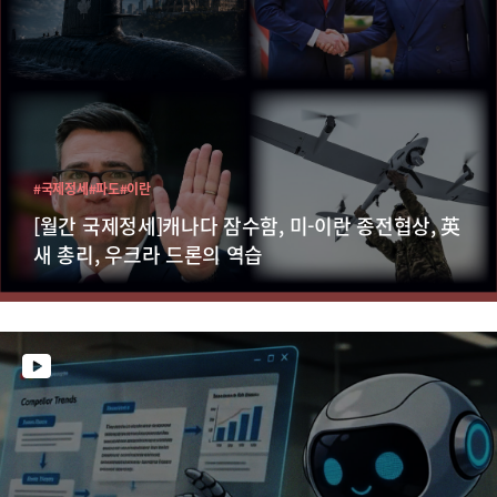
#국제정세
#파도
#이란
[월간 국제정세]캐나다 잠수함, 미-이란 종전협상, 英
새 총리, 우크라 드론의 역습