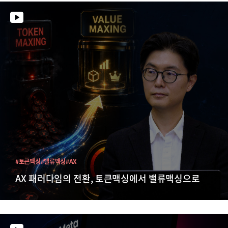
#토큰맥싱
#밸류맥싱
#AX
AX 패러다임의 전환, 토큰맥싱에서 밸류맥싱으로