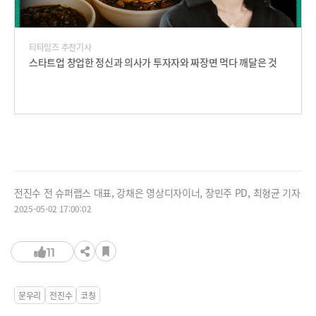
티타임즈 추천기사
스타트업 창업한 정신과 의사가 투자자와 짜장면 먹다 깨달은 것
전진수 전 슈퍼랩스 대표, 강채은 영상디자이너, 장민주 PD, 최형균 기자
2025-05-02 17:00:02
11
문우리
전진수
코칭