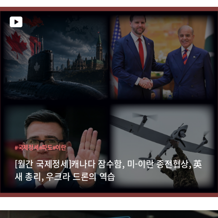
#국제정세
#파도
#이란
[월간 국제정세]캐나다 잠수함, 미-이란 종전협상, 英
새 총리, 우크라 드론의 역습