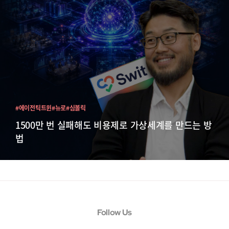
#에이전틱트윈
#뉴로
#심볼릭
1500만 번 실패해도 비용제로 가상세계를 만드는 방
법
Follow Us