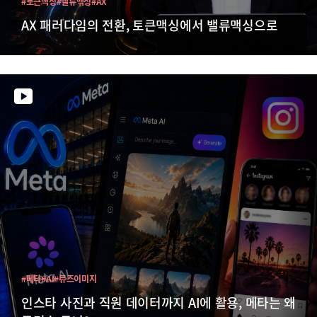
#토큰맥싱
#밸류맥싱
#AX
AX 패러다임의 전환, 토큰맥싱에서 밸류맥싱으로
#메타
#AI
#뮤즈이미지
인스타 사진과 직원 데이터까지 AI에 활용, 메타는 왜