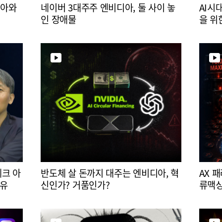
디아와
네이버 3대주주 엔비디아, 둘 사이 놓
AI시
인 장애물
을 위
테크 아
반도체 살 돈까지 대주는 엔비디아, 혁
AX 
이유
신인가? 거품인가?
류맥