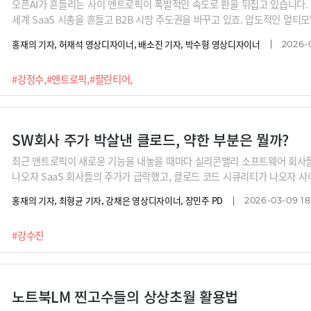
오픈AI가 흔들리는 사이 앤트로픽이 폭발적인 속도로 판을 뒤집고 있습니다. 
세계 SaaS 시총을 흔들고 B2B 시장 주도권을 바꾸고 있죠. 압도적인 멀티
연동을 예고하고 있습니다. B2C 시장의 독보적 1위 AI 서비스로 뛰어오를 준
홍재의 기자, 허재석 영상디자이너, 배소진 기자, 박수형 영상디자이너
2026-
트로픽, 그리고 스페이스X까지 상장 준비에 한창입니다. 3조 달러 규모의 역대급
꾸게 될지 강정수 블루닷AI 연구소장과 함께 예측해 봅니다.
#강정수,
#앤트로픽,
#팔란티어,
SW회사 주가 박살낸 클로드, 약한 부분은 뭘까?
최근 앤트로픽이 새로운 기능을 내놓을 때마다 실리콘밸리 소프트웨어 회사들
나오자 SaaS 회사들의 주가가 급락했고, 클로드 코드 시큐리티가 나오자 
쟁에 클로드를 사용하려는 미국 정부와 대립각을 세우면서 위기라는 평가도 
홍재의 기자, 최형균 기자, 강채은 영상디자이너, 장민주 PD
2026-03-09 18
사용하면서 그야말로 현존 최강 모델로 각광받고 있습니다.그런데 그런 클로
가 쉽게 해결하는 문제를 클로드는 번번이 틀리는 것인데요, 프롬프트 엔지니
#강수진
드의 강점과 약점을 상세 분석해드립니다.
노트북LM 찐고수들의 상상초월 활용법