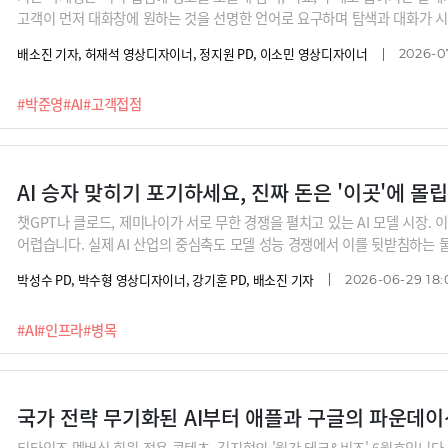
고객이 먼저 대화창에 원하는 것을 선명한 언어로 요구하며 탐색과 대화가 
를 도입한 것 역시, 당장은 남의 두뇌를 빌리더라도 사용자와 만나는 핵심 
배소진 기자, 허재석 영상디자이너, 정지원 PD, 이소민 영상디자이너
2026-07
전히 뒤바뀐 AI와의 대화 맥락에서 우리 브랜드는 어떻게 해야 1순위로 추천
살아남기 위한 브랜드 전략을 박준영 크로스IMC 대표가 낱낱이 정리해 드립
#박준영
#AI
#고객접점
AI 승자 맞히기 포기하세요, 진짜 돈은 '이곳'에 몰
챗GPT나 클로드, 제미나이가 서로 무한 경쟁을 펼치고 있는 AI 모델 시장. 
어렵습니다. 실제 AI 산업의 중심축도 모델 성능 경쟁에서 이를 뒷받침하는 
습이죠. AI 성능이 고도화될수록 자원 소모가 기하급수적으로 늘어나기 때문입
박성수 PD, 박수형 영상디자이너, 강기훈 PD, 배소진 기자
2026-06-29 18:
자가 우리나라 국가 예산을 뛰어넘는 약 7,520억 달러에 달할 것으로 예상
반드시 지나가며 통행료를 내야 하는 AI 인프라 병목 지점을 분석합니다.
#AI
#인프라
#병목
티타임즈 멤버십 회원 전용 콘텐츠, 김지현의 '월간 테크&비즈' 6월호입니다