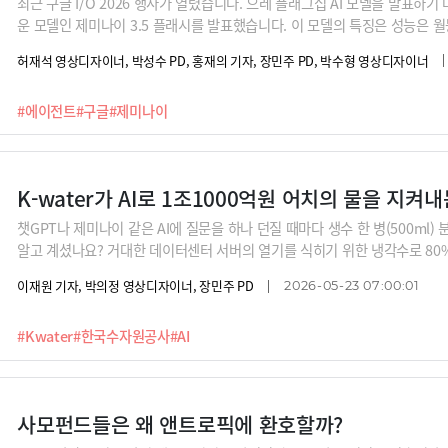
최근 구글 I/O 2026 행사가 열렸습니다. 으레 플래그십 AI 모델을 발표하기
운 모델인 제미나이 3.5 플래시를 발표했습니다. 이 모델의 특징은 성능은 
것이죠. 이제 '속도전'으로 전쟁의 패러다임을 바꿔가보려는 구글의 전략이 드
허재석 영상디자이너, 박성수 PD, 홍재의 기자, 장민주 PD, 박수형 영상디자이너
티그래비티 같은 추가 툴, 모델도 내놨는데요, 이제는 챗봇처럼 사용하는 LL
적으로 행동하고, 에이전틱하게 작동하는 AI의 시대가 열렸다는 것을 이번 구글
#에이전트
#구글
#제미나이
밌고 쉽게 AI를 설명해주는 최지웅 유캔랩스 대표가 구글 I/O 2026에서 
K-water가 AI로 1조1000억원 어치의 물을 지켜내
챗GPT나 제미나이 같은 AI에 질문을 하나 던질 때마다 생수 한 병(500ml)
알고 계셨나요? 거대한 데이터센터 서버의 열기를 식히기 위한 냉각수로 80
다. 여기에 서버에 들어가는 반도체를 만들기 위해서 한국에서만 하루 70만
이재원 기자, 박의정 영상디자이너, 장민주 PD
2026-05-23 07:00:01
인구 250만의 대구시에서 쓰는 생활용수 양과 비슷하죠. 물이 끊어지면? 당연
업의 생사가 '물'에 달린 시대입니다.이처럼 물의 중요성이 커지는 가운데, K-
#Kwater
#한국수자원공사
#AI
이터와 노하우에 AI를 결합해 물관리 패러다임을 혁신하고 있습니다. 땅속 25
연간 1조1000억 원어치의 누수를 막아내고, 24시간 실시간으로 수질을 분석
세계 최초로 글로벌 등대공장에 선정되기도 했죠. A
사모펀드들은 왜 앤트로픽에 환호할까?