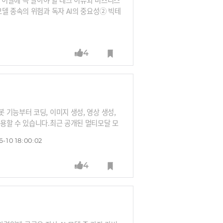
델 종속의 위험과 독자 AI의 중요성② 빅테
/O에서 확인된 비즈니스용 B2B 온디바이스
아(Winvidia) AI PC의 등장⑤ 애플 WW
4
기능부터 코딩, 이미지 생성, 영상 생성,
용할 수 있습니다.최근 공개된 멀티모달 모
 모델을 활용한 안티그래비티 코딩을 직접 시
6-10 18:00:02
 쓰더라도 양질의 영상을 만들어주는 것이 인
 알아서 추가해주는 것이 장점으로 꼽혔습니
4
을까요? 늘 새로운 툴들을 쉽고 재미있게 알