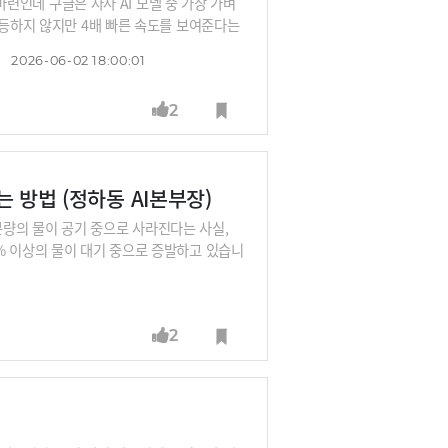
 마련인데 구글은 자사 AI 모델 중 가장 가벼
월등하지 않지만 4배 빠른 속도를 보여준다는
러나는 대목입니다.또한 옴니, 스파크, 안
2026-06-02 18:00:01
M이 아닌 현실을 반영하고(월드모델), 자율
 I/O를 통해 확인할 수 있었습니다. 늘 재
2
주목해봐야 하는 지점을 해설해드립니다.
는 방법 (정하동 AI본부장)
 분량의 물이 공기 중으로 사라진다는 사실,
% 이상의 물이 대기 중으로 증발하고 있습니
톤에 달하는 물을 사용하고 있다고 합니다.
히 공장도 멈추게 됩니다. AI와 반도체 산
water(한국수자원공사)는 60년의 관측 데
2
만 킬로미터 수도관에 'AI 청진기'를 대어
해 약품을 조절하는 'AI 정수장'을 구축해