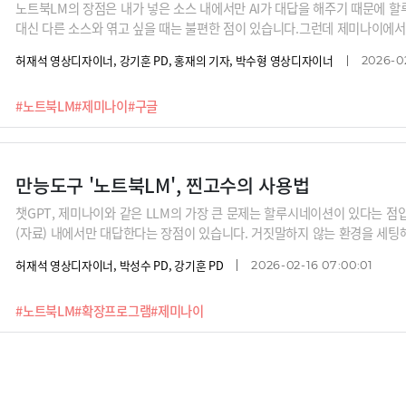
노트북LM의 장점은 내가 넣은 소스 내에서만 AI가 대답을 해주기 때문에 할
대신 다른 소스와 엮고 싶을 때는 불편한 점이 있습니다.그런데 제미나이에서
을 극복할 수 있습니다. 구글 킵에 저장된 각종 메모와 노트북LM을 연결해 제
허재석 영상디자이너, 강기훈 PD, 홍재의 기자, 박수형 영상디자이너
2026-0
고수들은 이처럼 노트북LM 내에서만 머무는 것이 아니라 다양한 서비스의 
M의 신기능 중에 가장 기대되는 것은 오디오 오버뷰 '참여' 모드 입니다. 
#노트북LM
#제미나이
#구글
요, 노트북LM이 만들어주는 오디오 팟캐스트 청취 도중 사용자가 참여 버튼을
라디오에 시청자 연결을 하듯이 내가 참여해서 토론을 주고 받을 수 있는거죠
용법이 생겨날 것 같습니다.
만능도구 '노트북LM', 찐고수의 사용법
챗GPT, 제미나이와 같은 LLM의 가장 큰 문제는 할루시네이션이 있다는 점
(자료) 내에서만 대답한다는 장점이 있습니다. 거짓말하지 않는 환경을 세팅
을 활용하는 분들이 많은데요,최근 노트북LM의 기능이 업데이트 되면서 최강 
허재석 영상디자이너, 박성수 PD, 강기훈 PD
2026-02-16 07:00:01
마녀’'라 불리는 김민정 이사로부터 노트북LM과 브라우저 플러그인을 결합
를 들어봅니다.
#노트북LM
#확장프로그램
#제미나이