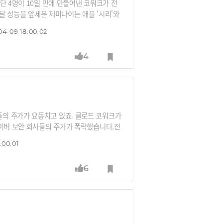
단 4명이 10일 만에 만들어낸 코워크가 전
모달 성능을 앞세운 제미나이는 애플 '시리'와
비를 마친 것이죠.이런 상황에서 오픈AI, 앤
04-09 18:00:02
 IPO 대전이 AI 산업 전쟁을 어떻게 바
4
의 주가가 요동치고 있죠. 클로드 코워크가
사이버 보안 회사들의 주가가 폭락했습니다.전
있지만, 오히려 대중들이 클로드를 더 많이
:00:01
드도 잘 못하는 분야가 있습니다. 제미나이
어 강수진 더 프롬프트 컴퍼니 대표가 클로
6