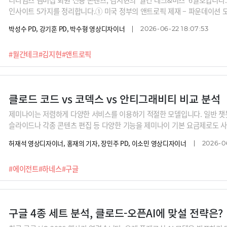
인사이트 5가지를 정리합니다.① 미국 정부의 앤트로픽 제재 – 파운데이션 모
크 AI 데이터센터 투자 과열 논란 속 주목받는 우주 솔루션의 대두③ 구글 I
박성수 PD, 강기훈 PD, 박수형 영상디자이너
2026-06-22 18:07:53
AI 에이전트 도입 기회④ 컴퓨텍스 – 40년 윈텔(Wintel) 시대의 종말과 윈비디
DC – 구글 제미나이에 의존하면서도 보안을 앞세운 애플의 온디바이스 전략
#월간테크
#김지현
#앤트로픽
클로드 코드 vs 코덱스 vs 안티그래비티 비교 분석
제미나이는 저렴하게 다양한 서비스를 이용하기 적절한 모델입니다. 일반 챗봇 
슬라이드나 각종 콘텐츠 편집 등 다양한 기능을 제미나이 기본 요금제로도 사
델인 제미나이 옴니를 활용한 구글 플로우 영상 생성, 제미나이 3.5 플래시
허재석 영상디자이너, 홍재의 기자, 장민주 PD, 이소민 영상디자이너
2026-0
연해 봤습니다. 구글 플로우는 '에이전트' 모드를 탑재해 프롬프트를 간단히
상적이었고요, 제미나이 3.5 플래시는 사용자가 좋아할만한 다양한 기능을
#에이전트
#하네스
#구글
다.하지만, 단점도 있었는데요. 어떤 점에서 다른 모델에 비해 부족함이 있었
려주는 최지웅 유캔랩스 대표가 여러분들께 비교 시연을 보여드립니다.
구글 4종 세트 분석, 클로드-오픈AI에 맞설 전략은?