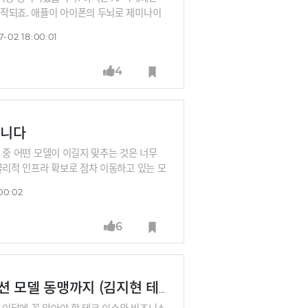
시작되죠. 애플이 아이폰의 두뇌로 제미나이
접점을 장악하겠다는 전략입니다.그렇다면 완
-02 18:00:01
될 수 있을까요? 새로운 고객 접점 전쟁에서
니다.
4
립니다
이 중 어떤 모델이 이길지 맞추는 것은 너무
물리적 인프라 확보로 점차 이동하고 있는 모
니다.2026년 빅테크 기업들의 AI 설비투
00:02
되는 가운데, 조용민 대표와 이용권 파트너가
6
국가 전략 무기화된 AI부터 애플과 구글의 파운데이션 모델 동맹까지 (김지현 테크라이터)
. 이달에 꼭 알아야 할 테크 이슈와 비즈니스