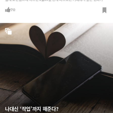
지한 비중은 51.12%에 이른다. 달러(27.77%), 원(9.43%), 유로(6.7
1%), 러시아 루블(0.93%)이 뒤따라 5위권에 들었다.최근 해킹 파문을 일
70
으킨 일본 암호화폐 거래소 코인체크의 오츠카 유스케 COO(최고운영책
임자)는 파이낸셜타임스(FT)에 "고객층이 60대에서 20대 젊은이까지 다
양하다"며 일본인들의
나대신 ‘작업’까지 해준다?