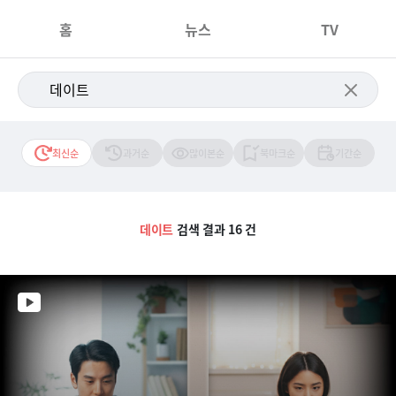
홈
뉴스
TV
최신순
과거순
많이본순
북마크순
기간순
데이트
검색 결과 16 건