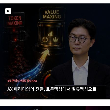
#토큰맥싱
#밸류맥싱
#AX
AX 패러다임의 전환, 토큰맥싱에서 밸류맥싱으로