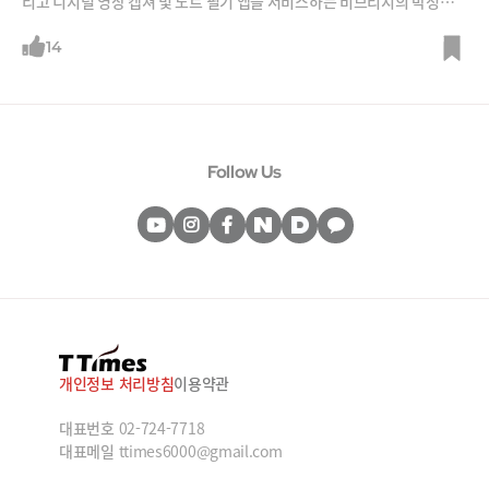
리고 디지털 영상 캡쳐 및 노트 필기 앱을 서비스하는 비브리지의 박정현
대표입니다.두 분 모두 대학생 때 창업해 20대에 이미 100억원 규모의 회
사를 만들었죠. 하지만 고민도 많습니다. “가설이 맞을지 하나씩 실험을 다
14
해봐야 하나?” “투자유치 때는 어차피 거절당할 게 뻔해 번아웃이 오기도
했다.” “정말 신경 쓸 것이 너무너무~ 많다.”'만렙' 스타트업 도우미이자
스타트업 선배인 김영덕 디캠프·프론트원 대표가 두 대표의 상담도우미로
나섰습니다.
Follow Us
개인정보 처리방침
이용약관
대표번호
02-724-7718
대표메일
ttimes6000@gmail.com