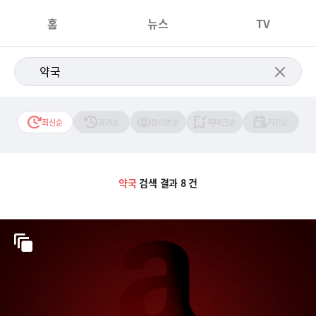
홈
뉴스
TV
최신순
과거순
많이본순
북마크순
기간순
약국
검색 결과 8 건