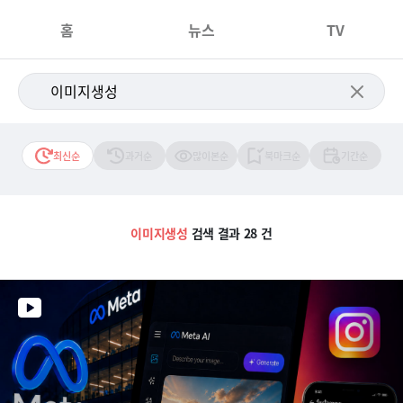
홈
뉴스
TV
최신순
과거순
많이본순
북마크순
기간순
이미지생성
검색 결과 28 건