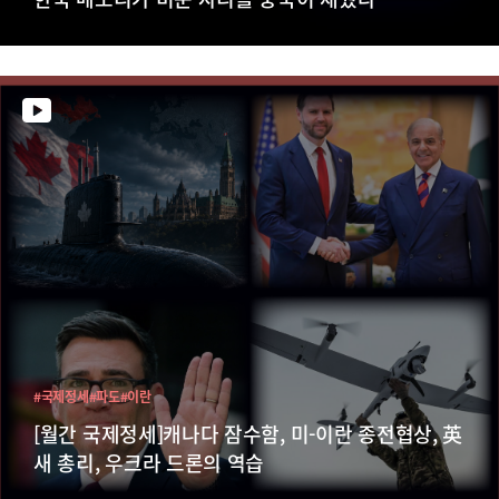
#국제정세
#파도
#이란
[월간 국제정세]캐나다 잠수함, 미-이란 종전협상, 英
새 총리, 우크라 드론의 역습