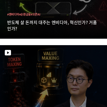
#엔비디아
#순환금융
#오픈AI
반도체 살 돈까지 대주는 엔비디아, 혁신인가? 거품
인가?