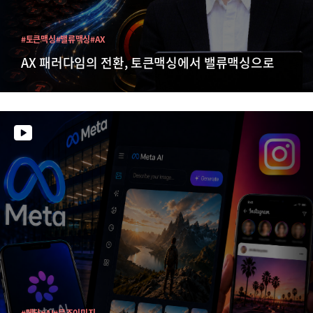
#토큰맥싱
#밸류맥싱
#AX
AX 패러다임의 전환, 토큰맥싱에서 밸류맥싱으로
#메타
#AI
#뮤즈이미지