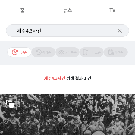
홈
뉴스
TV
최신순
과거순
많이본순
북마크순
기간순
제주4.3사건
검색 결과 3 건