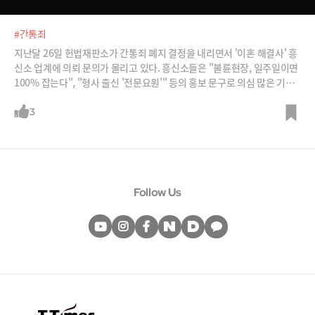
#간통죄
지난달 26일 헌법재판소가 간통죄 폐지 결정을 내리면서 '이혼 해결사' 흥
신소 업계에 의뢰 문의가 몰리고 있다. 흥신소들은 "불륜현장, 일주일이면
100% 잡는다", "형사 출신 '전문요원'" 등의 홍보 문구로 의심 많은 기혼
자들을 유혹하고 있다. /사진=이미지비트, 영화 '의형제' 스틸컷, flickr, L
ets cc
3
Follow Us