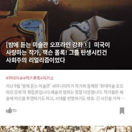
[밤에 듣는 미술관 오프라인 강좌①]  미국이 
사랑하는 작가, 잭슨 폴록! 그를 탄생시킨건 
사회주의 리얼리즘이었다
#현대미술
#잭슨폴록
#피카소
지난 9월 '밤에 듣는 미술관' 샤이니타이거 작가와 함께한 '현대미술 오프
라인 강좌'의 편집본입니다.예술의 범위는 정말 다양합니다. 작가들은 예
술에 자신을 투영하기도 하고, 시대를 반영하기도 하죠. 긴 시간을 거쳐 현
대미술에 이르기까지 예술의 사조는 끊임없이 변화되어 왔습니다. 이번 시
간에서는 '근대미술의 시작점'이라 불리는 앙리 마티스, 앙드레 드랭(야수
10
파), 콜라주 기법을 발명한 피카소&브라크, '추상미술의 아버지' 칸딘스키,
초현실주의 창시자 달리, 미국 추상표현주의 잭슨 폴록 등 20세기 예술의
변화와 그 속에서 피어난 작가들의 작품에 대해 알아봅니다.