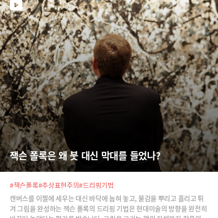
잭슨 폴록은 왜 붓 대신 막대를 들었나?
#잭슨폴록
#추상표현주의
#드리핑기법
캔버스를 이젤에 세우는 대신 바닥에 눕혀 놓고, 물감을 뿌리고 흘리고 튀
겨 그림을 완성하는 잭슨 폴록의 드리핑 기법은 현대미술의 방향을 완전히