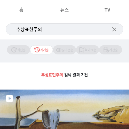
홈
뉴스
TV
최신순
과거순
많이본순
북마크순
기간순
추상표현주의
검색 결과 2 건