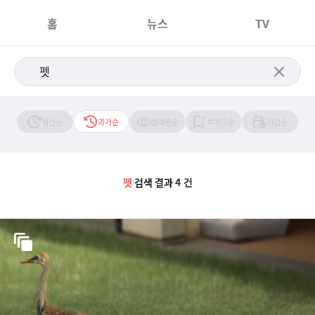
홈
뉴스
TV
최신순
과거순
많이본순
북마크순
기간순
펫
검색 결과 4 건