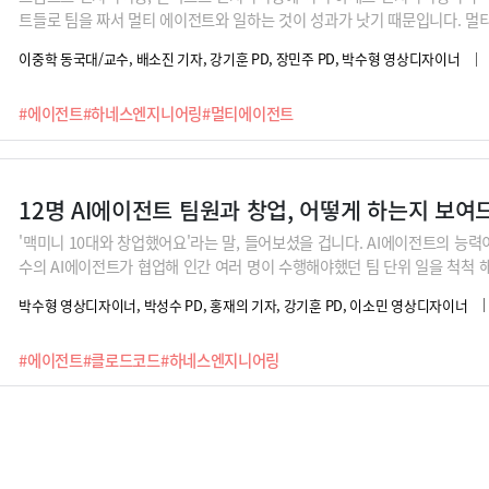
트들로 팀을 짜서 멀티 에이전트와 일하는 것이 성과가 낫기 때문입니다. 멀
게 소통할 것인지가 바로 하네스 엔지니어링입니다.
이중학 동국대/교수, 배소진 기자, 강기훈 PD, 장민주 PD, 박수형 영상디자이너
#에이전트
#하네스엔지니어링
#멀티에이전트
12명 AI에이전트 팀원과 창업, 어떻게 하는지 보
'맥미니 10대와 창업했어요'라는 말, 들어보셨을 겁니다. AI에이전트의 능
수의 AI에이전트가 협업해 인간 여러 명이 수행해야했던 팀 단위 일을 척척
고넥터 대표도 최근 컨설팅, 코칭, 데이터분석, 마케팅 등 다양한 업무를 홀로
박수형 영상디자이너, 박성수 PD, 홍재의 기자, 강기훈 PD, 이소민 영상디자이너
전트와 팀을 이뤄하고 있죠.고 대표가 자신과 함께 일하는 12개의 AI에이전
다고 하는데요, AI에이전트 팀이 일하는 방식과 결과물을 낱낱이 보여드립니
#에이전트
#클로드코드
#하네스엔지니어링