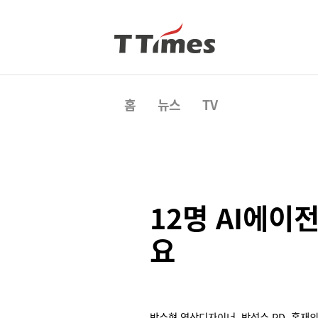
홈
뉴스
TV
12명 AI에이
요
박수형 영상디자이너, 박성수 PD, 홍재의