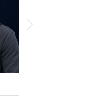
티타임즈 추천기사
엑셀 까막눈을 마스터로 만들어주는 '클로드 for 엑