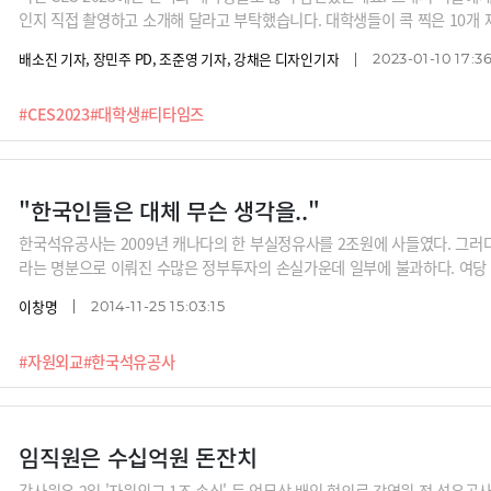
인지 직접 촬영하고 소개해 달라고 부탁했습니다. 대학생들이 콕 찍은 10개
들에게 길안내를 해주는 신발, 하늘을 나는 자동차를 위한 3D 내비게이션 등
배소진 기자, 장민주 PD, 조준영 기자, 강채은 디자인기자
2023-01-10 17:3
#CES2023
#대학생
#티타임즈
"한국인들은 대체 무슨 생각을.."
한국석유공사는 2009년 캐나다의 한 부실정유사를 2조원에 사들였다. 그러다
라는 명분으로 이뤄진 수많은 정부투자의 손실가운데 일부에 불과하다. 여
주장이 나오고 있다. /사진=뉴시스
이창명
2014-11-25 15:03:15
#자원외교
#한국석유공사
임직원은 수십억원 돈잔치
감사원은 2일 '자원외교 1조 손실' 등 업무상 배임 혐의로 강영원 전 석유공