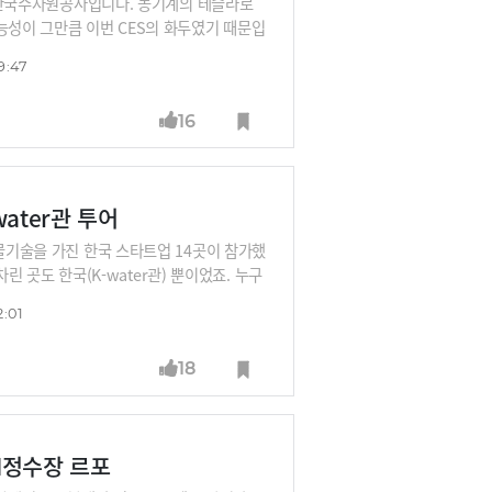
로 한국수자원공사입니다. 농기계의 테슬라로
능성이 그만큼 이번 CES의 화두였기 때문입
능한 물산업을 만들 수 있는지 제대로 보여
9:47
16
water관 투어
 물기술을 가진 한국 스타트업 14곳이 참가했
차린 곳도 한국(K-water관) 뿐이었죠. 누구
 모니터링하고 정화하는 회사, 세제없이 물로
2:01
트업들을 투어했습니다.
18
AI정수장 르포