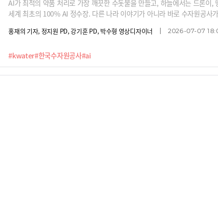
AI가 최적의 약품 처리로 가장 깨끗한 수돗물을 만들고, 하늘에서는 드론이
세계 최초의 100% AI 정수장. 다른 나라 이야기가 아니라 바로 수자원공사가
가 수돗물을 어떻게 만들기에 우리가 깨끗한 물을 마실 수 있을까요? 세계 최
홍재의 기자, 정지원 PD, 강기훈 PD, 박수형 영상디자이너
2026-07-07 18:
정수장 르포입니다. 함께 가보시죠.
#kwater
#한국수자원공사
#ai
K-water가 AI로 1조1000억원 어치의 물을 지켜내
챗GPT나 제미나이 같은 AI에 질문을 하나 던질 때마다 생수 한 병(500ml)
알고 계셨나요? 거대한 데이터센터 서버의 열기를 식히기 위한 냉각수로 80
다. 여기에 서버에 들어가는 반도체를 만들기 위해서 한국에서만 하루 70만
이재원 기자, 박의정 영상디자이너, 장민주 PD
2026-05-23 07:00:01
인구 250만의 대구시에서 쓰는 생활용수 양과 비슷하죠. 물이 끊어지면? 당연
업의 생사가 '물'에 달린 시대입니다.이처럼 물의 중요성이 커지는 가운데, K-
#Kwater
#한국수자원공사
#AI
이터와 노하우에 AI를 결합해 물관리 패러다임을 혁신하고 있습니다. 땅속 25
연간 1조1000억 원어치의 누수를 막아내고, 24시간 실시간으로 수질을 분석
세계 최초로 글로벌 등대공장에 선정되기도 했죠. A