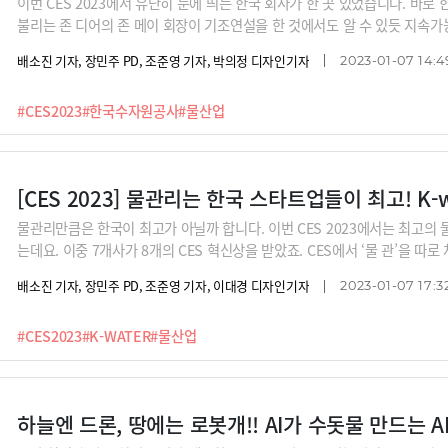
이번 CES 2023에서 유난히 눈에 띄는 한국 회사가 한 곳 있었습니다. 바
불리는 존 디어의 존 메이 회장이 기조연설을 한 것에서도 알 수 있듯 지속가
니다. 수자원공사는 첨단센서와 빅데이터, 인공지능을 접목해 어떻게 지속가
배소진 기자, 장민주 PD, 조준영 기자, 박의정 디자인기자
2023-01-07 14:4
주었습니다.
#CES2023
#한국수자원공사
#물산업
[CES 2023] 물관리는 한국 스타트업들이 최고! K-
물관리만큼은 한국이 최고가 아닐까 합니다. 이번 CES 2023에서는 최고의
는데요. 이중 7개사가 8개의 CES 혁신상을 받았죠. CES에서 ‘물 관’을 따로 
나 누수 지점을 찾아 보수할 수 있는 AI회사, 로봇청소기같은 장비로 수질을
배소진 기자, 장민주 PD, 조준영 기자, 이대경 디자인기자
2023-01-07 17:3
만 살균세척이 가능한 텀블러 회사 등 최고의 물기술 보여준 한국의 물 스타
#CES2023
#K-WATER
#물산업
하늘엔 드론, 땅에는 로봇개!! AI가 수돗물 만드는 