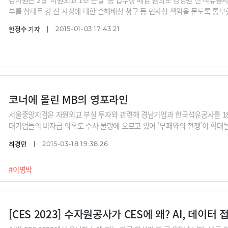
부를 상대로 강 전 사장에 대한 손해배상 청구 등 민사상 책임을 묻도록 통보했
석유공사 홈페이지, 뉴시스
한정수 기자
2015-01-03 17:43:21
코너에 몰린 MB의 영포라인
서울중앙지검은 자원외교 부실 투자와 관련해 경남기업과 한국석유공사를 18
대기업들의 비자금 의혹도 수사 물망에 오르고 있어 '부패와의 전쟁'이 확대될 
명박 정부 인사들이라는 분석이 힘을 얻고 있다. /사진=뉴시스, 뉴스1
최경민
2015-03-18 19:38:26
#이명박
[CES 2023] 수자원공사가 CES에 왜? AI, 데이터