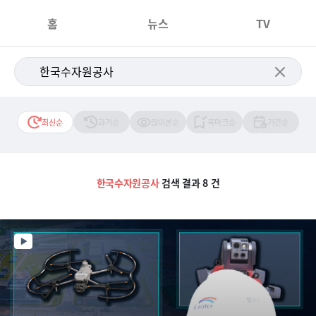
홈
뉴스
TV
최신순
과거순
많이본순
북마크순
기간순
한국수자원공사
검색 결과 8 건