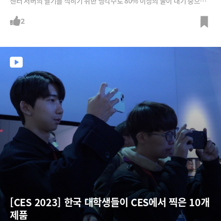
센터 서버의 열기를 식히기 위한 냉각수로 80% 이상의 물이 대기 중으로
증발하고 있습니다. 여기에 서버에 들어가는 반도체를 만들기 위해서 한국
에서만 하루 70만톤에 달하는 물을 사용하고 있다고 합니다. 인구 250만
2
의 대구시에서 쓰는 생활용수 양과 비슷하죠. 물이 끊어지면? 당연히 공장
도 멈추게 됩니다. AI와 반도체 산업의 생사가 '물'에 달린 시대입니다.이처
럼 물의 중요성이 커지는 가운데, K-water(한국수자원공사)는 60년의 관
측 데이터와 노하우에 AI를 결합해 물관리 패러다임을 혁신하고 있습니다.
땅속 25만 킬로미터 수도관에 'AI 청진기'를 대어 연간 1조1000억 원어치
의 누수를 막아내고, 24시간 실시간으로 수질을 분석해 약품을 조절하는
'AI 정수장'을 구축해 세계 최초로 글로벌 등대공장에 선정되기도 했죠. A
[CES 2023] 한국 대학생들이 CES에서 찍은 10개 
제품