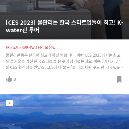
[CES 2023] 물관리는 한국 스타트업들이 최고! K-
water관 투어
#CES2023
#K-WATER
#물산업
물관리만큼은 한국이 최고가 아닐까 합니다. 이번 CES 2023에서는 최고
의 물기술을 가진 한국 스타트업 14곳이 참가했는데요. 이중 7개사가 8개
의 CES 혁신상을 받았죠. CES에서 ‘물 관’을 따로 차린 곳도 한국(K-wate
r관) 뿐이었죠. 누구나 누수 지점을 찾아 보수할 수 있는 AI회사, 로봇청소
기같은 장비로 수질을 모니터링하고 정화하는 회사, 세제없이 물로만 살균
18
세척이 가능한 텀블러 회사 등 최고의 물기술 보여준 한국의 물 스타트업들
을 투어했습니다.