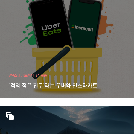
#인스타카트
#우버
#식료품
'적의 적은 친구'라는 우버와 인스타카트