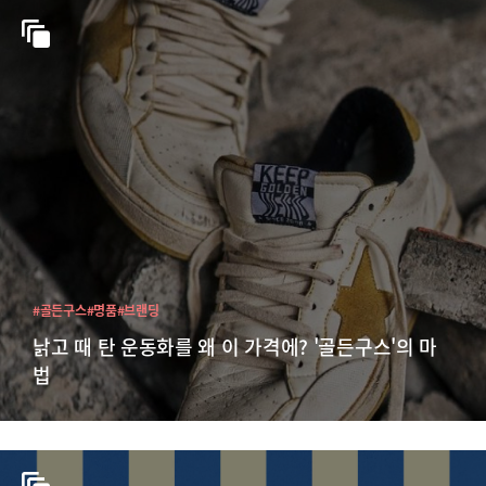
#골든구스
#명품
#브랜딩
낡고 때 탄 운동화를 왜 이 가격에? '골든구스'의 마
법