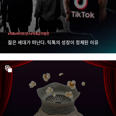
#틱톡
#바이트댄스
#틱톡금지법안
젊은 세대가 떠난다. 틱톡의 성장이 정체된 이유