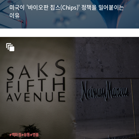
미국이 '바이오판 칩스(Chips)' 정책을 밀어붙이는
이유
#백화점
#유통
#명품