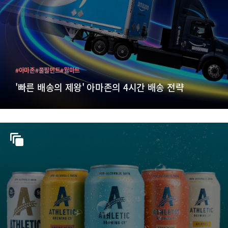
#아마존
#풀필먼트
#월마트
'빠른 배송의 제왕' 아마존의 4시간 배송 전략