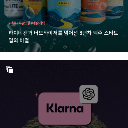
#맥주
#무알코올
#애슬레틱
하이네켄과 버드와이저를 넘어선 8년차 맥주 스타트
업의 비결