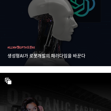
#LLM
#챗GPT
#오픈AI
생성형AI가 로봇개발의 패러다임을 바꾼다