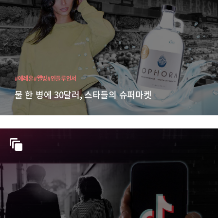
#에레혼
#웰빙
#인플루언서
물 한 병에 30달러, 스타들의 슈퍼마켓