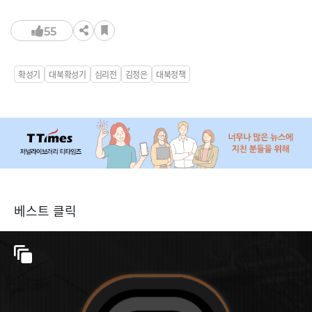
55
확성기
대북확성기
심리전
김정은
대북정책
베스트 클릭