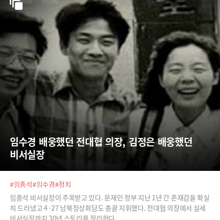
임수경 배웅했던 전대협 의장, 김정은 배웅했던 
비서실장
#임종석
#임수경
#정치
임종석 비서실장이 주목받고 있다. 문재인 정부 지난 1년 간 존재감을 확실
히 드러냈고 4·27 남북정상회담도 총괄 지휘했다. 전대협 의장에서 실세
비서실장까지 30년 스토리를 정리한다.