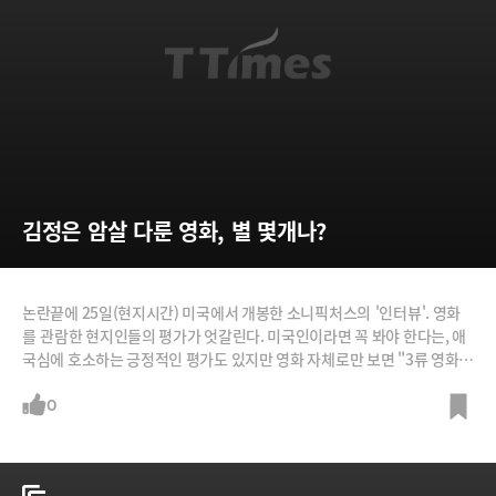
김정은 암살 다룬 영화, 별 몇개나?
논란끝에 25일(현지시간) 미국에서 개봉한 소니픽처스의 '인터뷰'. 영화
를 관람한 현지인들의 평가가 엇갈린다. 미국인이라면 꼭 봐야 한다는, 애
국심에 호소하는 긍정적인 평가도 있지만 영화 자체로만 보면 "3류 영화에
불과하다"는 비판도 많다. /사진=영화 '인터뷰' 트레일러 캡처, 머니투데
이 등
0