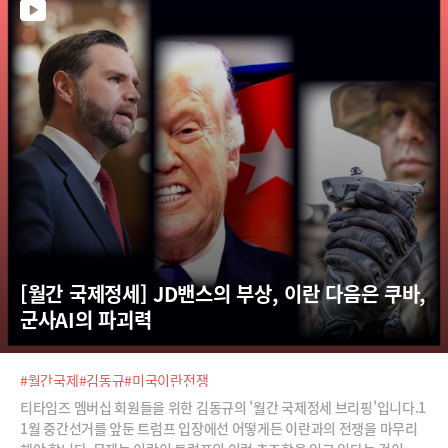
대목입니다.마지막으로 제조업 쇠퇴로 함정 수리조차 버거운 미국과 달리
매년 무서운 속도로 핵추진 잠수함을 건조하고 있는 중국의 굴기가 해양 안
보에 미칠 파장까지, 국제시사문예지 PADO의 김동규 편집장이 상세히 분
석해 드립니다.
[월간 국제정세] JD밴스의 부상, 이란 다음은 쿠바, 
군사AI의 파괴력
#월간국제
#김동규
#미국이란전쟁
티타임즈 멤버십 회원들을 위한 김동규의 '월간 국제정세 브리핑'입니다.1
1월 중간선거를 앞둔 트럼프 입장에선 어떻게든 이란과의 전쟁을 마무리