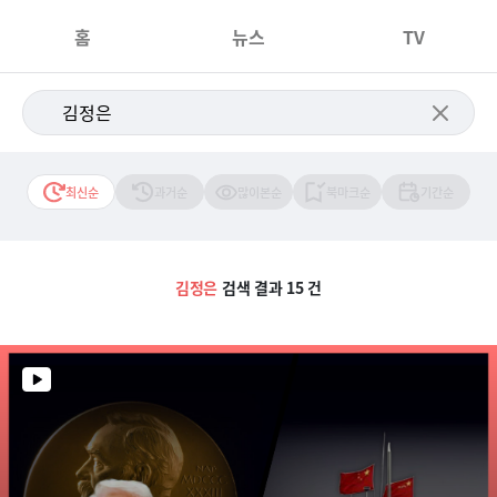
홈
뉴스
TV
최신순
과거순
많이본순
북마크순
기간순
김정은
검색 결과 15 건