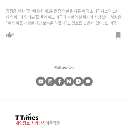
김정은 북한 국방위원회 제1위원장 암살을 다룬 미국 소니픽처스의 코미
디 영화 '더 인터뷰'를 둘러싸고 미국과 북한의 분위기가 심상찮다. 북한은
"이 영화를 개봉한다면 보복을 하겠다"고 엄포를 놓은 바 있다. 또 미국이
지난달 소니픽처스 해킹 사태의 범인으로 북한을 지목하면서 양국간 갈등
의 골이 더 깊어지는 모양새다. 오바마 대통령은 북한의 사이버공격에 대
2
해 "미국은 받은만큼 응답할 것"이라고 강조했다. 현재 소니픽처스는 테러
위협 등을 이유로 영화의 개봉을 취소한 상태.&nbs
Follow Us
개인정보 처리방침
이용약관