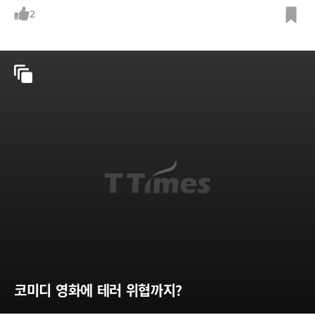
따뜻할 때 방북하시길 바란다'는 초청의 내용이 포함돼 있다. /사진=김대
2
중평화센터 제공(뉴시스, 뉴스1)
코미디 영화에 테러 위협까지?