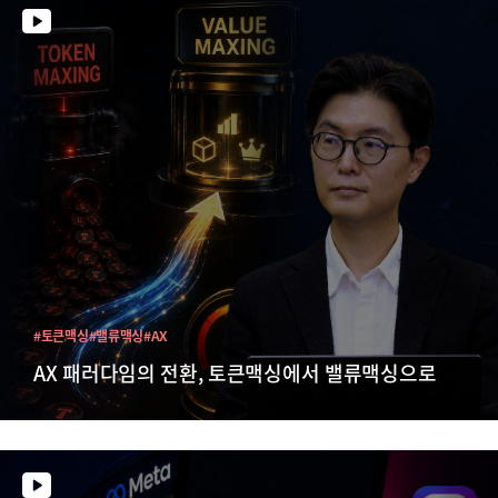
#토큰맥싱
#밸류맥싱
#AX
AX 패러다임의 전환, 토큰맥싱에서 밸류맥싱으로