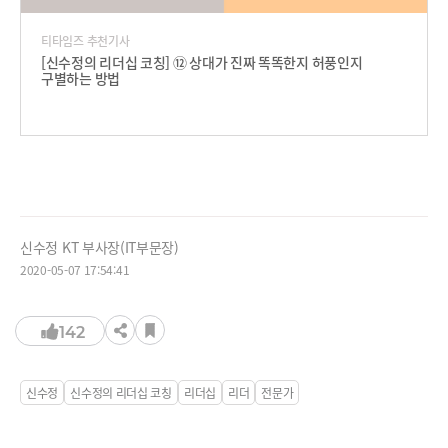
티타임즈 추천기사
[신수정의 리더십 코칭] ⑫ 상대가 진짜 똑똑한지 허풍인지
구별하는 방법
신수정 KT 부사장(IT부문장)
2020-05-07 17:54:41
142
신수정
신수정의 리더십 코칭
리더십
리더
전문가