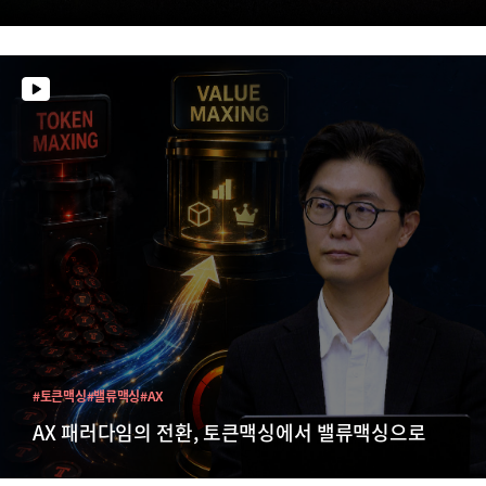
#토큰맥싱
#밸류맥싱
#AX
AX 패러다임의 전환, 토큰맥싱에서 밸류맥싱으로