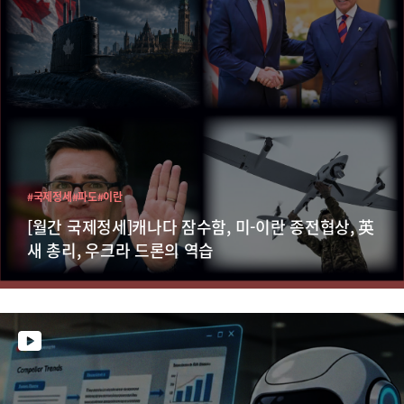
#국제정세
#파도
#이란
[월간 국제정세]캐나다 잠수함, 미-이란 종전협상, 英
새 총리, 우크라 드론의 역습