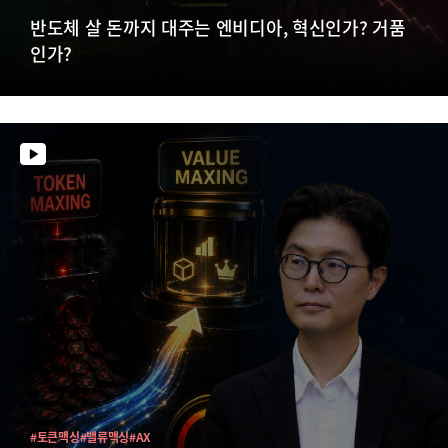
반도체 살 돈까지 대주는 엔비디아, 혁신인가? 거품
인가?
#토큰맥싱
#밸류맥싱
#AX