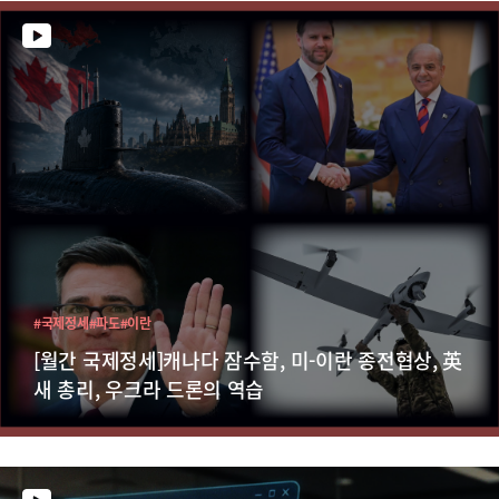
#국제정세
#파도
#이란
[월간 국제정세]캐나다 잠수함, 미-이란 종전협상, 英
새 총리, 우크라 드론의 역습