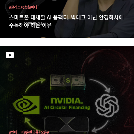
#글래스
#삼성
#메타
스마트폰 대체할 AI 폼팩터, 빅테크 아닌 안경회사에
주목해야 하는 이유
#엔비디아
#순환금융
#오픈AI