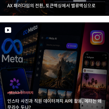
AX 패러다임의 전환, 토큰맥싱에서 밸류맥싱으로
#메타
#AI
#뮤즈이미지
인스타 사진과 직원 데이터까지 AI에 활용, 메타는 왜
무리수 두나?