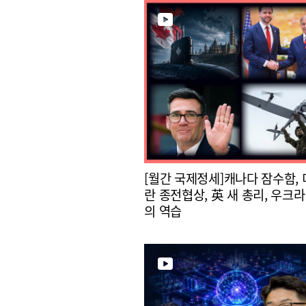
[월간 국제정세]캐나다 잠수함, 
란 종전협상, 英 새 총리, 우크라
의 역습