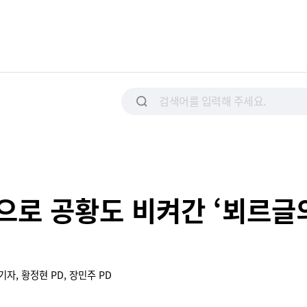
으로 공황도 비켜간 ‘뵈르글의
기자, 황정현 PD, 장민주 PD