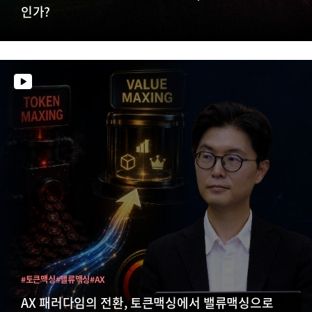
인가?
#토큰맥싱
#밸류맥싱
#AX
AX 패러다임의 전환, 토큰맥싱에서 밸류맥싱으로