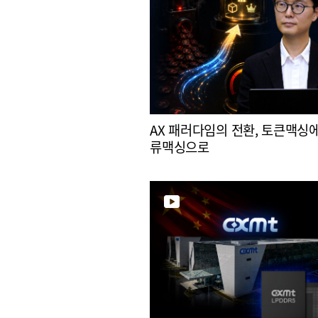
AX 패러다임의 전환, 토큰맥싱
류맥싱으로