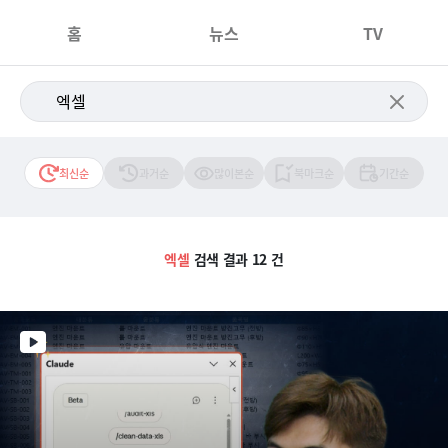
홈
뉴스
TV
최신순
과거순
많이본순
북마크순
기간순
엑셀
검색 결과 12 건