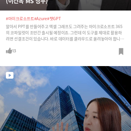
(이건복 MS 상무)
#마이크로소프트
#Azure
#챗GPT
알아서 PPT를 만들어주고 엑셀 그래프도 그려주는 마이크로소프트 365
의 코파일럿이 조만간 출시될 예정이죠. 그런데 이 도구를 제대로 활용하
려면 선결조건이 있습니다. 바로 데이터를 클라우드로 올려놓아야 합니다.
아무리 요리를 잘하는 셰프도 재료가 없으면 안 되는 것처럼 말입니다.그
래서 기업들이 생성AI를 업무와 비즈니스에 활용하기 위한 첫 스텝은 클라
13
우드에 데이터를 올려놓는 것입니다. 이건복 MS 디벨로퍼 리드에게 어디
서부터 시작해야 하는지 들어봅니다.※릴레이 인터뷰 라인업 : 김지현 SK
T 부사장, 배순민 KT AI2XL 연구소장, 구태언 법무법인 린 변호사, 오순영
KB금융 AI센터장, 황재선 SK디스커버리‧SK바이오사이언스 부사장, 남
세동 보이저엑스 대표, 박성현 리벨리온 대표, 박종선 인포보스 공동대표,
이세영 뤼튼 대표, 김종윤 스캐터랩 대표(이루다 개발사), 이건복 마이크로
소프트코리아 상무, 뇌과학자 장동선, 장민 뉴럴웍스랩 대표