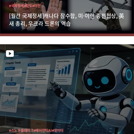
#국제정세
#파도
#이란
[월간 국제정세]캐나다 잠수함, 미-이란 종전협상, 英
새 총리, 우크라 드론의 역습
#스노우플레이크
#에이전틱AI
#데이터