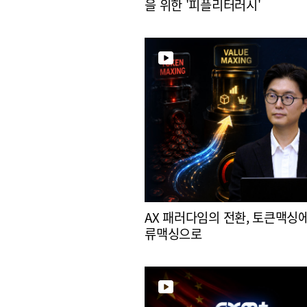
을 위한 '피플리터러시'
AX 패러다임의 전환, 토큰맥싱
류맥싱으로