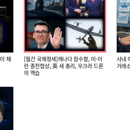
이 채
[월간 국제정세]캐나다 잠수함, 미-이
사내 
란 종전협상, 英 새 총리, 우크라 드론
거래소
의 역습