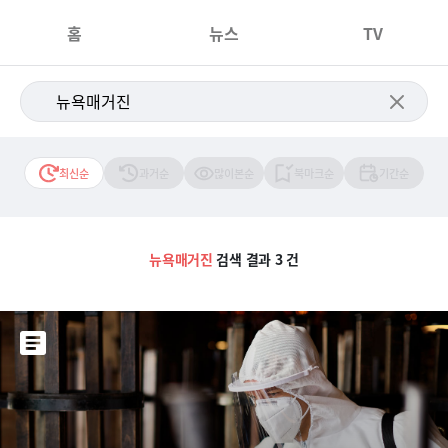
홈
뉴스
TV
최신순
과거순
많이본순
북마크순
기간순
뉴욕매거진
검색 결과 3 건