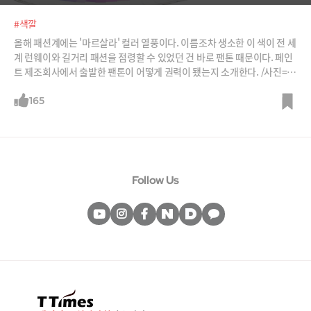
#색깔
올해 패션계에는 '마르살라' 컬러 열풍이다. 이름조차 생소한 이 색이 전 세
계 런웨이와 길거리 패션을 점령할 수 있었던 건 바로 팬톤 때문이다. 페인
트 제조회사에서 출발한 팬톤이 어떻게 권력이 됐는지 소개한다. /사진=팬
톤, 비비안 웨스트우드·돌체앤 가바나·루이비통·발렌티노 S/S 콜렉션,
샤넬, 맥, CNBC 방송화면 캡처, 블룸버그, 뉴욕 매거진 '더컷' 로고
165
Follow Us