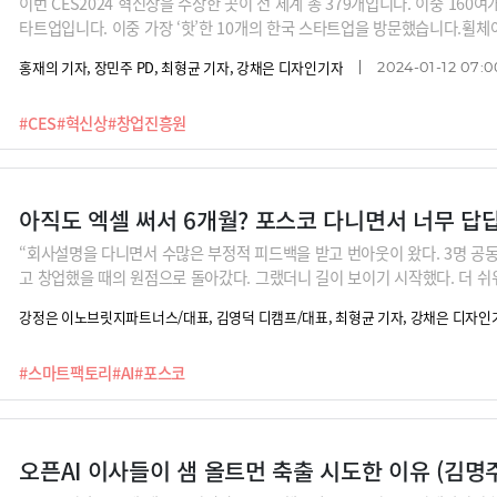
이번 CES2024 혁신상을 수상한 곳이 전 세계 총 379개입니다. 이중 16
타트업입니다. 이중 가장 ‘핫’한 10개의 한국 스타트업을 방문했습니다.휠체
혈액 투석을 하는 장치, 블록체인 기반의 오프라인 투표시스템, 각 방의 구
홍재의 기자, 장민주 PD, 최형균 기자, 강채은 디자인기자
2024-01-12 07:0
전체 집을 조합해 주는 서비스 등 혁신 서비스를 직접 만나보시죠.
#CES
#혁신상
#창업진흥원
아직도 엑셀 써서 6개월? 포스코 다니면서 너무 답
“회사설명을 다니면서 수많은 부정적 피드백을 받고 번아웃이 왔다. 3명 공
고 창업했을 때의 원점으로 돌아갔다. 그랬더니 길이 보이기 시작했다. 더 쉬
솔루션 사내벤처를 만든 앰버로드 임언호 대표의 이야기입니다. 요즘 스타트
강정은 이노브릿지파트너스/대표, 김영덕 디캠프/대표, 최형균 기자, 강채은 디자인
마트팩토리 공정설계를 담당하다가 엔지니어 입장에서 현장의 답답했던 문제
공정설계 작업을 AI솔루션을 통해 하루 만에 가능하도록 했다고 합니다.이런
#스마트팩토리
#AI
#포스코
고, 극복했는지 ‘오깡비’에서 들어보시죠.
오픈AI 이사들이 샘 올트먼 축출 시도한 이유 (김명