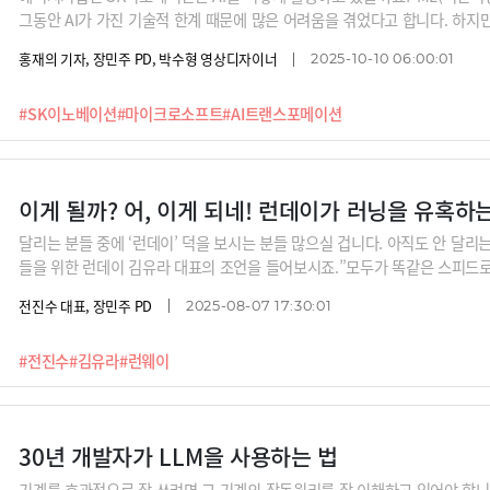
그동안 AI가 가진 기술적 한계 때문에 많은 어려움을 겪었다고 합니다. 하지만,
확한 정보 검색이 가능한 AI, 현업에서 직접 개발이 가능한 AI까지 단계별
홍재의 기자, 장민주 PD, 박수형 영상디자이너
2025-10-10 06:00:01
전틱 AI 시스템을 안착시켰다고 합니다. 앞으로는 자율적 지능형 AI 활용을
터 그 여정과 축적된 경험에 대해 들어봅니다.
#SK이노베이션
#마이크로소프트
#AI트랜스포메이션
이게 될까? 어, 이게 되네! 런데이가 러닝을 유혹하
달리는 분들 중에 ‘런데이’ 덕을 보시는 분들 많으실 겁니다. 아직도 안 달리는
들을 위한 런데이 김유라 대표의 조언을 들어보시죠.”모두가 똑같은 스피드로
쁘고 몸이 무겁다면 ‘무리하지 마시라’, ‘오늘 안돼도 괜찮다’고 말씀드리죠.
전진수 대표, 장민주 PD
2025-08-07 17:30:01
부터 괴롭거든요. 사람들은 다른 사람의 속도에 대해 별로 신경을 안써요. 버
#전진수
#김유라
#런웨이
30년 개발자가 LLM을 사용하는 법
기계를 효과적으로 잘 쓰려면 그 기계의 작동원리를 잘 이해하고 있어야 합니다