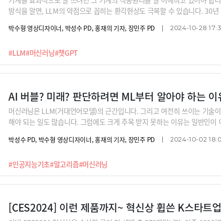
방식을 알면, LLM의 약점으로 꼽히는 환각현상도 극복할 수 있습니다. 30년
한 개발 프로젝트도 이끌고 있는데요, 그가 말하는 LLM 잘쓰는 최고의 방법
박수형 영상디자이너, 박성수 PD, 홍재의 기자, 장민주 PD
2024-10-28 17:
#LLM
#머신러닝
#챗GPT
AI 버블? 미래? 판단하려면 ML부터 알아야 하는 이
머신러닝은 LLM(거대언어모델)의 근간입니다. 그리고 여전히 쓰이는 기술이
해야 되는 일도 많습니다. 그럼에도 크게 주목 받지 못하는 이유는 일반인이
그래서 알아야 합니다. 30년 경력의 박종천 개발자가 설명해주는 머신러닝과 AI
박성수 PD, 박수형 영상디자이너, 홍재의 기자, 장민주 PD
2024-10-02 18:0
습니다.
#인공지능기초
#알고리즘
#머신러닝
[CES2024] 이런 제품까지~ 혁신상 휩쓴 K스타트업