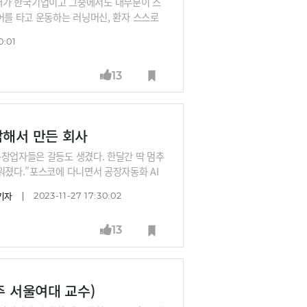
0여개가 한국기업이고 그중에서도 대부분이 스
어를 타고 운동하는 러닝머신, 환자 스스로
조와 인테리어를 기성품처럼 고르면 모듈처럼
0:01
13
답해서 만든 회사
동창업자들은 갈등도 생겼다. 한달간 딱 멈추
워졌다.”포스코에 다니면서 공장자동화 AI
업계에서 ‘핫’한 회사입니다.포스코에서 스
기자
2023-11-27 17:30:02
를 해결하겠다며 창업했죠. 6개월 걸리던
 AI솔루션을 개발하기까지 어떤 고통이 있었
13
주 서울여대 교수)