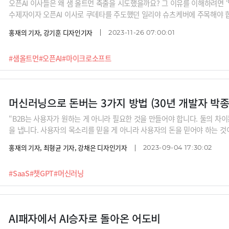
오픈AI 이사들은 왜 샘 올트먼 축출을 시도했을까요? 그 이유를 이해하려면 
수제자이자 오픈AI 이사로 쿠데타를 주도했던 일리야 슈츠케버에 주목해야 
어모델 개발에 깊숙이 관여했습니다. 구글이 챗GPT보다 더 우수한 언어모
홍재의 기자, 강기훈 디자인기자
2023-11-26 07:00:01
표하지 않았다고 할 때 부사장이었죠. 구글을 나오면서 그는 “구글에서 딥러
AI 때문에 엄청난 이득을 얻겠지만 그 부작용과 역기능을 막기 위해서 이득의
#샘올트먼
#오픈AI
#마이크로소프트
고 했죠. 제프리 힌튼의 아바타로 불리자 그의 수제자였던 인물이 바로 일리
전한 인공일반지능(AGI) 개발입니다. AI 개발이 아니라 ‘안전한’ AI 개발이 
맡겠다는 일론 머스크의 제안을 거절한 것도 이때문이었죠. 이번 쿠데타 역시
머신러닝으로 돈버는 3가지 방법 (30년 개발자 박종
“B2B는 사용자가 원하는 게 아니라 필요한 것을 만들어야 합니다. 둘의 차이
을 냅니다. 사용자의 목소리를 믿을 게 아니라 사용자의 돈을 믿어야 하는 것
을 낼 수밖에 없는 진통제를 팔아야 하는 것과 같습니다.”30년 개발자 박종천님의
홍재의 기자, 최형균 기자, 강채은 디자인기자
2023-09-04 17:30:02
스는 어떻게 돈을 벌 수 있을까요? 특히 운영에 엄청난 돈이 드는 머신러닝 기
가지 방법을 소개합니다.
#SaaS
#챗GPT
#머신러닝
AI패자에서 AI승자로 돌아온 어도비