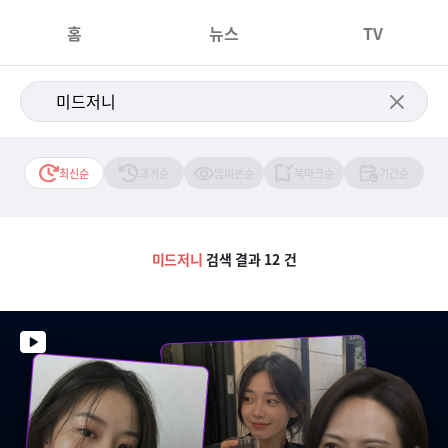
홈
뉴스
TV
최신순
과거순
많이본순
북마크순
기간순
미드저니
검색 결과 12 건