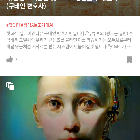
(구태언 변호사)
#챗GPT
#생성AI
#초거대AI
챗GPT 릴레이인터뷰 구태언 변호사편입니다.”유튜브의 (광고를 통한) 수
익배분 모델처럼 우리가 콘텐츠를 올리면 이를 학습해가는 오픈AI로부터
매달 연금처럼 저작료를 받는 시스템이 만들어질 것입니다.”챗GPT가 내
가 만든 콘텐츠로 학습해서 콘텐츠를 생성하면 나는 보상을 받을 수 있을까
요? 챗GPT로부터 나의 저작권은 어떻게 보호받을 수 있을까?테크 전문 변
17
호사인 구태언 변호사는 “그림의 한조각이나 특정 문장처럼 증거가 있다
면 지금도 분명히 저작권 침해이지만 애매한 부분이 있다”면서 “결국 음악
저작권협회처럼 초거대AI와 협상해 저작료 받는 단체들이 생길 것”이라고
말합니다. “우리가 콘텐츠를 올리면 연금처럼 오픈AI로부터 매달 저작료
를 받는 수익배분 시스템이 나올 것”이라는 설명입니다.※챗GPT 릴레이
인터뷰에 관심부탁드립니다. 라인업 : 김지현 SKT 부사장, 배순민 KT AI2
XL 연구소장, 구태언 법무법인 린 변호사, 오순영 KB금융 AI센터장, 남세
동 보이저엑스 대표, 박성현 리