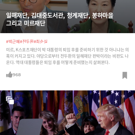
일해재단, 김대중도서관, 청계재단, 봉하마을 
그리고 미르재단
#박근혜
#전두환
#최순실
미르, K스포츠재단이 박 대통령의 퇴임 후를 준비하기 위한 것 아니냐는 의
혹이 커지고 있다. 야당으로부터 전두환의 일해재단 판박이라는 비판도 나
온다. 역대 대통령들은 퇴임 후를 어떻게 준비했는지 살펴본다.
968