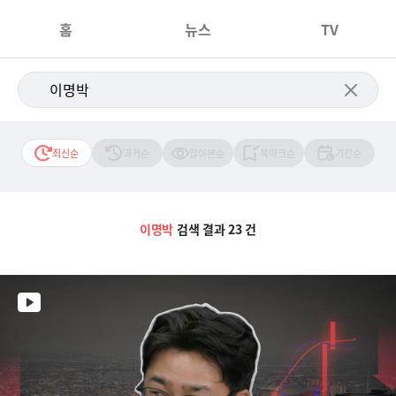
홈
뉴스
TV
최신순
과거순
많이본순
북마크순
기간순
이명박
검색 결과 23 건