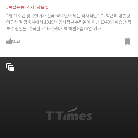
#독립운동
#역사
#광복절
"제 71주년 광복절이자 건국 68주년이 되는 역사적인 날". 박근혜 대통령
이 광복절 경축사에서 1919년 임시정부 수립일이 아닌 1948년 이승만 정
부 수립일을 '건국절'로 표현했다. 왜 하필 8월15일 인가.
252