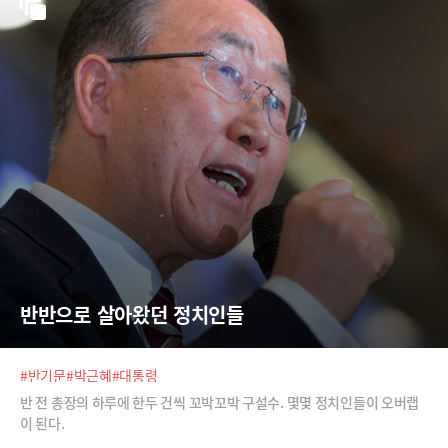
반반으로 살아왔던 정치인들
#반기문
#박근혜
#대통령
반 전 총장의 하루에 한두 건씩 꼬박꼬박 구설수. 몇몇 정치인들이 오버랩
이 된다.