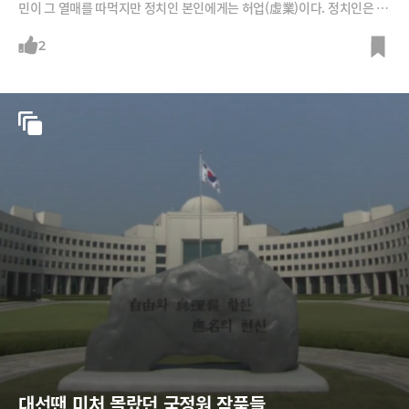
민이 그 열매를 따먹지만 정치인 본인에게는 허업(虛業)이다. 정치인은 국
민을 호랑이, 맹수처럼 알아야한다. 내가 내각제를 주장하다 망한 사람이
지만 그래도 그게 더 좋은 것. 5년에 무슨 일을 하겠느냐"고 했다.한 배석자
2
가 "이완구 총리 잘할 것 같은가"라고 묻자 김 전 총리는 "이 총리가 '대통
령에게 직언하겠다'고 하는데 그런 소리를 일절 입에 담지 말라고 했다. 국
무총리가 자꾸 그런 얘길 밖에 나와서 자랑하면 안 된다. 입을 다물고 할 말
이 있으면 (대통령에게) 조용히 가서 건의 드리라고 했다"고 말했다.빈소
를 찾은 김무성 새누리당 대표에게는 "정상(대통령)은 외롭고 괴롭고 고독
한 자리다. 박근혜 대통령을 잘 도와드리시라. 여야가 싸우는 것은 좋지만
밖이 아닌 국회 안에서 싸우고 해결해야한다"고 조언했다.박지만 EG 회장
대선땐 미처 몰랐던 국정원 작품들