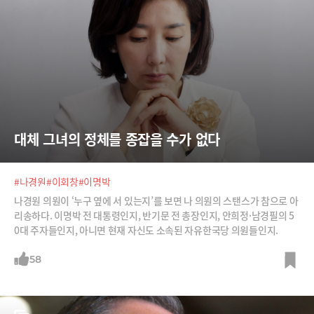
대체 그녀의 정체를 종잡을 수가 없다
#나경원
#이회창
#이명박
나경원 의원이 ‘누구 옆에 서 있는지’를 보면 나 의원의 스탠스가 참으로 아
리송하다. 이명박 전 대통령인지, 반기문 전 총장인지, 안희정·남경필의 5
0대 주자들인지, 아니면 현재 자신도 소속된 자유한국당 의원들인지.
58