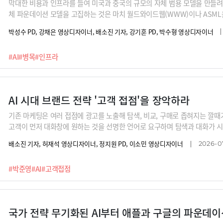
막대한 비용과 인프라를 들여 미국과 중국의 규모의 자체 범용 모델을 만들려
체 파운데이션 모델을 고집하는 것은 마치 월드와이드웹(WWW)이나 ASM
는 것이죠.조용민 대표와 이용권 파트너는 글로벌 프론티어 AI 기업들이 반드
박성수 PD, 강채은 영상디자이너, 배소진 기자, 강기훈 PD, 박수형 영상디자이너
브 국가로 자리매김하는 전략을 제시합니다. 우리가 보유한 정교한 데이터 생
이 한국에 와서 학습할 수밖에 없는 환경을 구축할 수 있다는 겁니다.
#AI
#병목
#인프라
AI 시대 브랜드 전략 '고객 접점'을 장악하라
기존 마케팅은 여러 접점에 광고를 노출해 탐색, 비교, 구매로 좁혀지는 깔때
고객이 먼저 대화창에 원하는 것을 선명한 언어로 요구하며 탐색과 대화가 
를 도입한 것 역시, 당장은 남의 두뇌를 빌리더라도 사용자와 만나는 핵심 
배소진 기자, 허재석 영상디자이너, 정지원 PD, 이소민 영상디자이너
2026-07
전히 뒤바뀐 AI와의 대화 맥락에서 우리 브랜드는 어떻게 해야 1순위로 추천
살아남기 위한 브랜드 전략을 박준영 크로스IMC 대표가 낱낱이 정리해 드립
#박준영
#AI
#고객접점