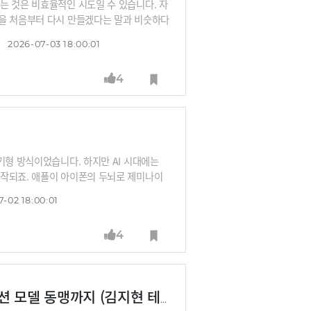
는 것은 비효율적인 시도일 수 있습니다. 자
L을 처음부터 다시 만들겠다는 말과 비슷하다
시 거쳐 갈 수밖에 없는 메모리와 인프라 허
2026-07-03 18:00:01
태계를 잘만 활용하면, 세계 최고의 모델들
4
기형 방식이었습니다. 하지만 AI 시대에는
시작되죠. 애플이 아이폰의 두뇌로 제미나이
접점을 장악하겠다는 전략입니다.그렇다면 완
-02 18:00:01
될 수 있을까요? 새로운 고객 접점 전쟁에서
니다.
4
국가 전략 무기화된 AI부터 애플과 구글의 파운데이션 모델 동맹까지 (김지현 테크라이터)