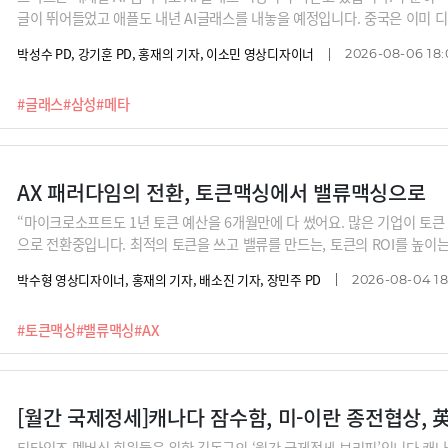
글이 뛰어들었고 애플도 내년 AI글래스를 내놓을 예정입니다. 중국은 이미 
에 올라있는데요. 광학소재부터 완제품까지 중국내 수직계열화를 완성했기 때
박성수 PD, 강기훈 PD, 홍재의 기자, 이소민 영상디자이너
2026-08-06 18:
는 이 시장의 히든 챔피언은 의외로 유럽의 한 안경회사라고 합니다. 명품 브
도 이들 눈치를 볼 수 밖에 없는 상황이라고 하네요. AI시대 가장 적합한 폼
#글래스
#삼성
#메타
재와 미래, 그리고 한계점을 신동형 알서포트 전략기획팀장과 함께 알아 봅니
AX 패러다임의 전환, 토큰맥싱에서 밸류맥싱으로
“마이크로소프트도 1년 토큰 예산을 6개월만에 다 썼어요. 많은 기업이 토큰
으로 전환중입니다. 최적의 토큰을 쓰고 밸류를 만드는, 토큰의 ROI를 높이는 
X의 가장 큰 숙제는 무엇일까요? 토큰 최적화로 ROI를 높이는 것입니다. ROT(R
박수형 영상디자이너, 홍재의 기자, 배소진 기자, 장민주 PD
2026-08-04 18
년 AX를 어떻게 준비해야 할지 황재선 SK디스커버리 AX랩 부사장이 짚어드
#토큰맥싱
#밸류맥싱
#AX
티타임즈 멤버십 회원들을 위한 김동규의 ‘월간 국제정세 브리핑’입니다.캐나