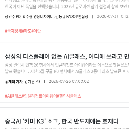
한국이 아닌 독일을 선택했습니다. 2027년 유로비전 참가 결정과 함께 보면
려는 캐나다의 전략이 드러납니다.군사적 압박과 외교적 양보가 동시에 진행
장민주 PD, 박수형 영상디자이너, 김동규 PADOI/편집장
2026-07-31 10:12
체크해 볼 필요가 있고요. ‘탈런던’과 북부 재건 구상을 내걸고 새로 취임한
다.마지막으로 우크라이나의 장거리 드론 공격이 러시아 정유시설과 연료 공
#국제정세
#파도
#이란
의 일상으로 번지고 있습니다. 그런데 이렇게 전쟁의 흐름을 유리하게 바꾼
통령은 왜 경질했을까요? 국제시사문예지 PADO 김동규 편집장이 7월 국제
삼성의 디스플레이 없는 AI글래스, 어디에 쓰라고 만
삼성 갤럭시 언팩 26 행사에서 인텔리전트 아이웨어라는 이름으로 젠틀몬스터
발표 됐습니다. 지난 5월 구글 I/0 행사에서 AI글래스 2종이 최초 발표된 후
한 스펙이 공개된 것입니다. 총 8시간의 배터리 사용시간, 7번 충전 가능한
홍재의 기자, 강기훈 PD
2026-07-26 07:00:02
제스처 컨트롤 등의 영상도 시연 됐습니다.그동안 메타와 중국 기업들간의 경
퀄컴 동맹이 뛰어들면서 본격적인 빅테크들의 참전이 시작됐습니다. 내년에는
#AI글래스
#인텔리전트아이웨어
#갤럭시글래스
죠. 빅테크들은 왜 AI글래스 시장에 눈독을 들이는 것일까요? 신동형 알서
잘 맞는 폼팩터로 AI글래스가 꼽히는 이유에 대해 알아봅니다.
중국AI ‘키미 K3’ 쇼크, 한국 반도체에는 호재다