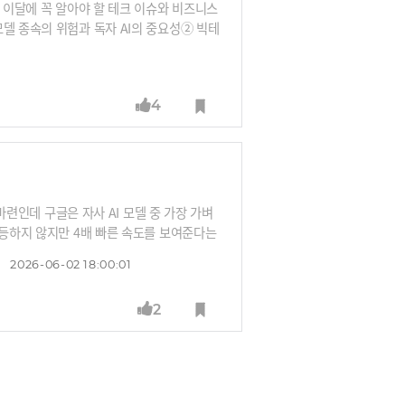
. 이달에 꼭 알아야 할 테크 이슈와 비즈니스
델 종속의 위험과 독자 AI의 중요성② 빅테
/O에서 확인된 비즈니스용 B2B 온디바이스
아(Winvidia) AI PC의 등장⑤ 애플 WW
4
 마련인데 구글은 자사 AI 모델 중 가장 가벼
월등하지 않지만 4배 빠른 속도를 보여준다는
러나는 대목입니다.또한 옴니, 스파크, 안
2026-06-02 18:00:01
M이 아닌 현실을 반영하고(월드모델), 자율
 I/O를 통해 확인할 수 있었습니다. 늘 재
2
주목해봐야 하는 지점을 해설해드립니다.