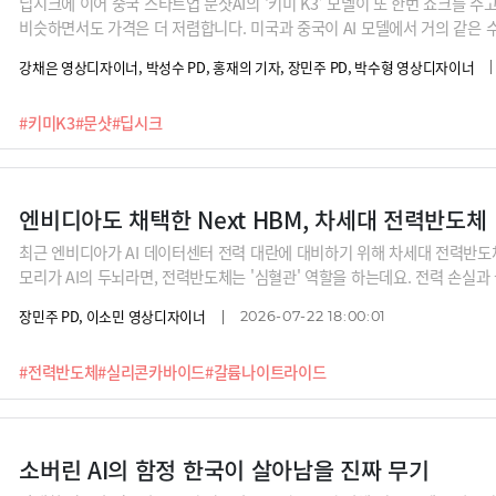
딥시크에 이어 중국 스타트업 문샷AI의 ‘키미 K3’ 모델이 또 한번 쇼크를 주
비슷하면서도 가격은 더 저렴합니다. 미국과 중국이 AI 모델에서 거의 같은 
미 K3는 에이전틱 AI에 특화되었다는 점에서 기업이 많이 도입할 거란 전망입
강채은 영상디자이너, 박성수 PD, 홍재의 기자, 장민주 PD, 박수형 영상디자이너
에 집중하던 AI 회사들의 경쟁 전략도 달라져야 하고, 특정 모델 위주로 도입
다는 것이 강정수 박사의 분석입니다.
#키미K3
#문샷
#딥시크
엔비디아도 채택한 Next HBM, 차세대 전력반도체
최근 엔비디아가 AI 데이터센터 전력 대란에 대비하기 위해 차세대 전력반도
모리가 AI의 두뇌라면, 전력반도체는 '심혈관' 역할을 하는데요. 전력 손실과
재를 기존 실리콘에서 실리콘카바이드(SiC)와 갈륨나이트라이드(GaN)로 
장민주 PD, 이소민 영상디자이너
2026-07-22 18:00:01
에서 선진 기업들을 추격하기 위해 국내 최초로 '8인치' 양산 체계라는 승부
체가 왜 대한민국 반도체 산업의 미래가 될 수밖에 없는지 이상기 DB하이텍
#전력반도체
#실리콘카바이드
#갈륨나이트라이드
소버린 AI의 함정 한국이 살아남을 진짜 무기