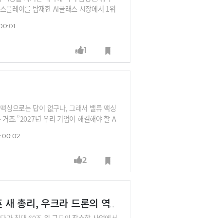
디스플레이를 탑재한 AI글래스 시장에서 1위
문입니다.그런데 빅테크, 중국이 탐내고 있
00:01
랜드, 안경 유통망을 꽉잡고 있어서 빅테크
팩터로 각광 받고 있는 AI글래스 생태계의 현
1
다.
 맥싱으로는 답이 없구나, 그래서 밸류 맥싱
거죠.”2027년 우리 기업이 해결해야 할 A
eturn of Token)를 높이는 것이죠.27
:00:02
립니다.
2
[월간 국제정세]캐나다 잠수함, 미-이란 종전협상, 英 새 총리, 우크라 드론의 역습
다가 최대 60조 원 규모의 잠수함 사업에서