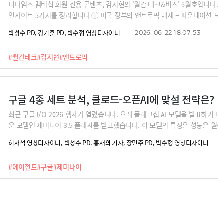
티타임즈 멤버십 회원 전용 콘텐츠, 김지현의 '월간 테크&비즈' 6월호입니다
인사이트 5가지를 정리합니다.① 미국 정부의 앤트로픽 제재 – 파운데이션 모
크 AI 데이터센터 투자 과열 논란 속 주목받는 우주 솔루션의 대두③ 구글 I
박성수 PD, 강기훈 PD, 박수형 영상디자이너
2026-06-22 18:07:53
AI 에이전트 도입 기회④ 컴퓨텍스 – 40년 윈텔(Wintel) 시대의 종말과 윈비디
DC – 구글 제미나이에 의존하면서도 보안을 앞세운 애플의 온디바이스 전략
#월간테크
#김지현
#앤트로픽
구글 4종 세트 분석, 클로드-오픈AI에 맞설 전략은?
최근 구글 I/O 2026 행사가 열렸습니다. 으레 플래그십 AI 모델을 발표하기
운 모델인 제미나이 3.5 플래시를 발표했습니다. 이 모델의 특징은 성능은 
것이죠. 이제 '속도전'으로 전쟁의 패러다임을 바꿔가보려는 구글의 전략이 드
허재석 영상디자이너, 박성수 PD, 홍재의 기자, 장민주 PD, 박수형 영상디자이너
티그래비티 같은 추가 툴, 모델도 내놨는데요, 이제는 챗봇처럼 사용하는 LL
적으로 행동하고, 에이전틱하게 작동하는 AI의 시대가 열렸다는 것을 이번 구글
#에이전트
#구글
#제미나이
밌고 쉽게 AI를 설명해주는 최지웅 유캔랩스 대표가 구글 I/O 2026에서 