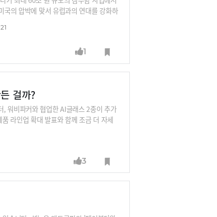
 미국의 압박에 맞서 유럽과의 연대를 강화하
되고 있는 미국과 이란의 종전 협상도 계속
:21
 영국의 앤디 버넘 총리에 대해서도 알아봅니
급을 흔들면서 전쟁의 고통이 러시아 중산층
1
 미하일로 페도로우 국방장관을 젤렌스키 대
정세를 상세히 짚어드립니다.
든 걸까?
, 워비파커와 협업한 AI글래스 2종이 추가
 제품 라인업 확대 발표와 함께 조금 더 자세
 충전케이스, 갤럭시워치9과 연동 가능한 클릭
쟁이 벌어졌던 AI글래스 시장에 구글-삼성-
 애플도 AI글래스를 발표할 예정이라고 하
3
포트 전략기획팀장으로부터 AI와 가장 궁합이