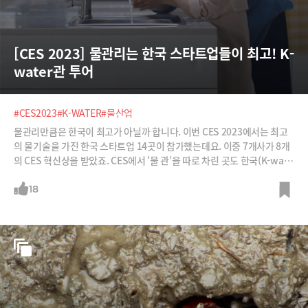
[CES 2023] 물관리는 한국 스타트업들이 최고! K-
water관 투어
#CES2023
#K-WATER
#물산업
물관리만큼은 한국이 최고가 아닐까 합니다. 이번 CES 2023에서는 최고
의 물기술을 가진 한국 스타트업 14곳이 참가했는데요. 이중 7개사가 8개
의 CES 혁신상을 받았죠. CES에서 ‘물 관’을 따로 차린 곳도 한국(K-wate
r관) 뿐이었죠. 누구나 누수 지점을 찾아 보수할 수 있는 AI회사, 로봇청소
기같은 장비로 수질을 모니터링하고 정화하는 회사, 세제없이 물로만 살균
18
세척이 가능한 텀블러 회사 등 최고의 물기술 보여준 한국의 물 스타트업들
을 투어했습니다.