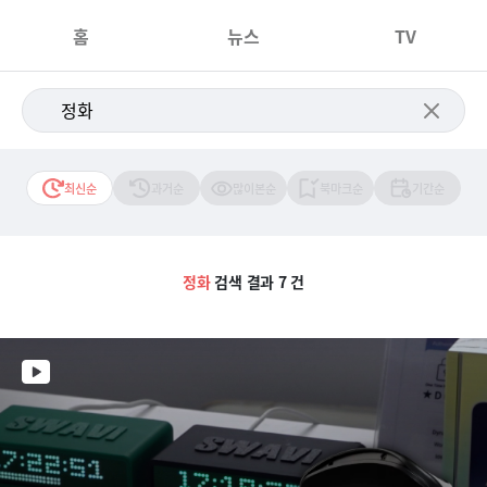
홈
뉴스
TV
최신순
과거순
많이본순
북마크순
기간순
정화
검색 결과 7 건