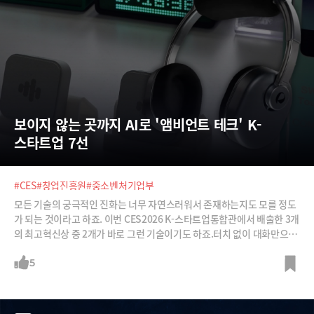
보이지 않는 곳까지 AI로 '앰비언트 테크' K-
스타트업 7선
#CES
#창업진흥원
#중소벤처기업부
모든 기술의 궁극적인 진화는 너무 자연스러워서 존재하는지도 모를 정도
가 되는 것이라고 하죠. 이번 CES2026 K-스타트업통합관에서 배출한 3개
의 최고혁신상 중 2개가 바로 그런 기술이기도 하죠.터치 없이 대화만으로
소통할 수 있는 AI 컴패니언이 탑재된 헤드셋 'Zone HSS1'으로 최고 혁신
상을 수상한 '시티파이브', XR 디바이스와 헤드폰의 장점만 합친 신개념 스
5
마트 헤드폰 '페리스피어'로 역시 최고혁신상을 수상한 '긱스로프트', 센서
하나로 어떤 표면이든 터치패드로 만들어 버리는 기술을 선보인 '커먼링
크', 로봇과 운동기구를 결합한 스마트 운동 머신을 만든 '휴머닉스', AI와