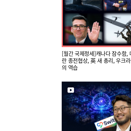
[월간 국제정세]캐나다 잠수함, 
란 종전협상, 英 새 총리, 우크라
의 역습