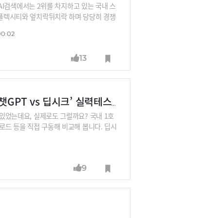
, AI검색에서는 2위를 차지하고 있는 국내 스
 퍼플렉시티와 엎치락뒤치락 하며 당당히 경쟁
있는데요, 한국의 라이너가 어떻게 세계적 A
00:02
13
'딥시크 쇼크' 전문가 진단④ 프롬프트 엔지니어의 ‘챗GPT vs 딥시크’ 실력테스트 시연
 있었는데요, 실제로도 그럴까요? 국내 1호
클로드 등을 직접 구동해 비교해 봅니다. 딥시
9