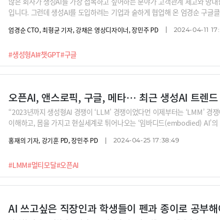
많은 회사가 생성AI를 가장 접목하고 싶어하는 분야가 고객관계 제고와 방
입니다. 그런데 생성AI를 도입하려는 기업과 숱하게 협업해 온 엄경순 구글클
입해서 잘 될 회사와 그렇지 않을 회사. 어떤 회사가 그럴까요?
엄경순 CTO, 최형균 기자, 강채은 영상디자이너, 장민주 PD
2024-04-11 17
#생성형AI
#챗GPT
#구글
오픈AI, 앤스로픽, 구글, 메타… 최근 생성AI 트렌
“2023년까지 생성형AI 경쟁이 ‘LLM’ 경쟁이었다먼 이제부터는 ‘LMM’ 
이해하고, 몸을 가지고 현실세계로 튀어나오는 ‘임바디드(embodied) AI’
얼마나 더 정확하고 적절하게 대답해주는지였습니다. 그런데 앞으로는 다릅니다
홍재의 기자, 강기훈 PD, 장민주 PD
2024-04-25 17:38:49
몸까지 갖추게 되었기 때문입니다. '멀티 모달' 전쟁이 된 생성AI 시장에서 
터 들어봅니다.
#LMM
#멀티모달
#오픈AI
AI 쓰고싶은 직장인과 학생들이 펜과 종이로 공부해