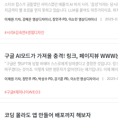
스티브 잡스가 공들였던 서비스였던 애플의 AI 비서 시리. ‘음성’이라는 당
지금까지 별 호응을 얻지 못하고 있습니다. LLM을 붙여도 마찬가지이죠. 하지
은 마치 MS-DOS처럼 명령어를 입력해야 하지만 큰 호응을 얻고 있습니다. 
이재원 기자, 강채은 영상디자이너, 장민주 PD, 이소민 영상디자이너
2025-0
는데요. 구글, 마이크로소프트를 비롯한 실리콘밸리 빅테크에서 UX 디자인
수에게 들어봅니다.
#시리
#김숙연
#경험디자인
구글 AI모드가 가져올 충격! 링크, 페이지뷰 WWW
“구글은 챗GPT에 당할 바에야 스스로에게 당하겠다고 결정한 것입니다. 
바꾸겠다는 것이죠. 이렇게 되면 방문자가 없어진다는 얘기입니다. 이제 페이
이지뷰 중심의 시대를 구글 스스로 허물고 있습니다.”최근 구글 I/O에 대한
이재원 기자, 장민주 PD, 박성수 PD, 강기훈 PD, 이소민 영상디자이너
2025-
결과를 AI 생성으로 대체하는 구글의 AI모드는 검색시장, 콘텐츠시장에 어
의 영상 생성 모델“ VEO3‘에 열광했을까요?
#구글
#제미나이
#VEO3
코딩 몰라도 앱 만들어 배포까지 해보자