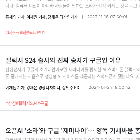
니다. 컴퓨터 비전이 아니라 사람들이 말하는 소리가 점점 커지는 것을 듣고
을 판단하는 것이죠.IT전문가 강정수 박사는 LLM이 음주운전 차량을 확인하
홍재의 기자, 이재원 기자, 강채은 디자인기자
2023-11-18 07:00:01
있어서 LLM이 핵심 역할을, 컴퓨터 비전이 보조적인 역할을 할 수도 있을 
정인 구글의 생성AI 제미나이, 그리고 애플의 생성AI 구상도 분석합니다.
#머스크
#테슬라
#FSD
갤럭시 S24 출시의 진짜 승자가 구글인 이유
삼성전자가 구글의 초거대언어모델 제미나이를 탑재한 AI 스마트폰 갤럭시S
폰 중에서는 처음으로 생성형 AI 서비스를 제공하는 스마트폰이 됐는데요. 자
인공지능 기능들로 눈길을 끌었습니다.그런데 갤럭시S24에 생성형 AI가 탑
이재원 기자, 강채은 영상디자이너, 장민주 PD
2024-01-24 18:00:42
있습니다. 지난해 속속 등장했던 LLM들이 집, 즉 자신만의 하드웨어를 찾는
의미가 있는지 강정수 박사에게 들어봅니다
#삼성
#갤럭시S24
#구글
오픈AI ‘소라’와 구글 ‘제미나이’… 양쪽 기세싸움 
오픈AI와 구글의 생성AI 기술력 과시 경쟁이 계속되고 있었습니다. 구글이 제