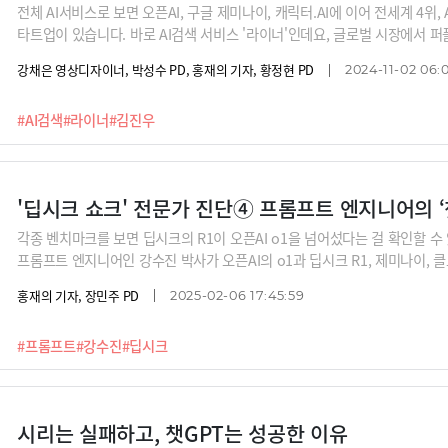
전체 AI서비스로 보면 오픈AI, 구글 제미나이, 캐릭터.AI에 이어 전세계 4위
타트업이 있습니다. 바로 AI검색 서비스 '라이너'인데요, 글로벌 시장에서
하고 있습니다. 특히 라이너는 학술 검색과 실시간 정보 대응에 강점을 갖고 
강채은 영상디자이너, 박성수 PD, 홍재의 기자, 황정현 PD
2024-11-02 06:
I검색 서비스가 되었는지 김진우 대표에게 들어봅니다.
#AI검색
#라이너
#김진우
각종 벤치마크를 보면 딥시크의 R1이 오픈AI o1을 넘어섰다는 걸 확인할 수
프롬프트 엔지니어인 강수진 박사가 오픈AI의 o1과 딥시크 R1, 제미나이, 
크를 잘 사용할 수 있는 프롬프팅 팁은 보너스입니다.
홍재의 기자, 장민주 PD
2025-02-06 17:45:59
#프롬프트
#강수진
#딥시크
시리는 실패하고, 챗GPT는 성공한 이유