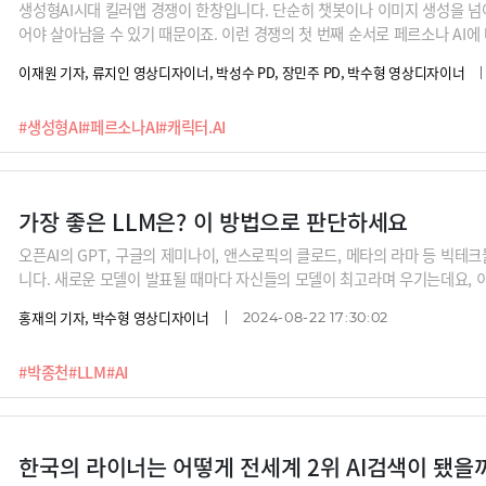
생성형AI시대 킬러앱 경쟁이 한창입니다. 단순히 챗봇이나 이미지 생성을 넘
어야 살아남을 수 있기 때문이죠. 이런 경쟁의 첫 번째 순서로 페르소나 AI에
정확한 답을 내놓는 것도 아니고, 다양한 업무를 도와주는 서비스도 아니지만
이재원 기자, 류지인 영상디자이너, 박성수 PD, 장민주 PD, 박수형 영상디자이너
에서 보내고 있습니다. 구글과 메타까지 뛰어든 이 페르소나 AI의 세계에 대
#생성형AI
#페르소나AI
#캐릭터.AI
가장 좋은 LLM은? 이 방법으로 판단하세요
오픈AI의 GPT, 구글의 제미나이, 앤스로픽의 클로드, 메타의 라마 등 빅테
니다. 새로운 모델이 발표될 때마다 자신들의 모델이 최고라며 우기는데요, 이
의 박종천 개발자가 LLM 모델을 평가할 수 있는 기준을 제시해 드립니다. 
홍재의 기자, 박수형 영상디자이너
2024-08-22 17:30:02
는 차별점에 대해서도 짚어 드립니다.
#박종천
#LLM
#AI
한국의 라이너는 어떻게 전세계 2위 AI검색이 됐을