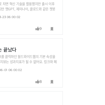
시로 치면 혁신 기술을 활용했지만 출시 이후
만 챗GPT, 제미나이, 클로드와 같은 챗봇
여기에는 AI 기술 말고도 다른 이유가 있다
3-23 06:00:02
을 맡았던 김숙연 홍익대 산업디자인학과 교
9
는 끝났다
링크를 클릭하던 월드와이드웹의 기본 속성을
지뷰는 성과지표가 될 수 없어요. 링크와 페
 강정수 박사의 리뷰입니다. 링크 중심의 검색
06-01 06:00:02
떤 지각변동을 가져올까요? 사람들을 왜 구글
8