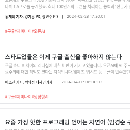
나이 1.5프로를 공개했죠. 최대 100만개의 토큰을 처리하는 능력과 ‘전문가 
그러자 오픈AI가 곧바로 텍스트를 입력하면 영상을 생성해주는 소라(Sora)
홍재의 기자, 강기훈 PD, 장민주 PD
2024-02-28 17:30:01
락뒤치락 경쟁을 정리합니다.
#구글
#제미나이
#오픈AI
스타트업들은 이제 구글 출신을 좋아하지 않는다
구글 순다 피차이의 리더십에 대한 비판이 커지고 있습니다. 오픈AI에 AI 
료주의에 대한 책임도 크다는 지적입니다.웨이즈, 앱시트 등 구글이 인수했던 
라벨과 복지에 익숙해진 직원들이 연봉과 승진에 도움이 되는 일만 하려고 한
배소진 기자, 박의정 디자인기자
2024-04-07 06:00:02
비판하면서 구글을 떠났습니다. 그 이유의 상당부분이 누구의 기분도 상하지 
안마다 결정을 미루는 피차이의 리더십때문이라는 지적입니다.
#구글
#제미나이
#생성형AI
요즘 가장 핫한 프로그래밍 언어는 자연어 (엄경순 