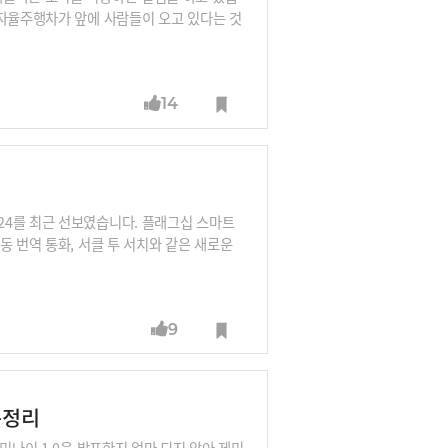
 자율주행차가 앞에 사람들이 오고 있다는 것
는 데도 큰 역할을 하면서 향후 자율주행에
거라는 분석입니다.이와 함께 12월에 발표예
14
24를 최근 선보였습니다. 플래그십 스마트
동 번역 통화, 서클 투 서치와 같은 새로운
재된 것을 다른 관점에서 봐야 한다는 의견도
 경쟁이 시작됐다는 것이죠. 이 경쟁에 어떤
9
총정리
미나이 1.0을 발표한지 얼마 되지 않아 제미