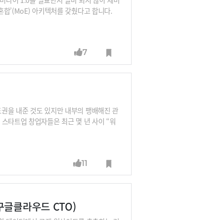
혼합’(MoE) 아키텍처를 갖췄다고 합니다.
를 공개했습니다. 강정수 박사와 양쪽의 엎치
7
주도권을 내준 것도 있지만 내부의 팽배해진 관
스타트업 창업자들은 최근 몇 년 사이 “워
다” “구글이 보고와 회의에 갇혀 있다”고
않고 적을 만들지 않으려는, 그래서 주요 사
11
구글클라우드 CTO)