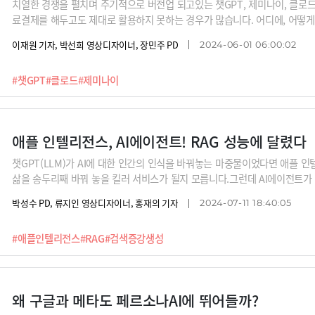
치열한 경쟁을 펼치며 주기적으로 버전업 되고있는 챗GPT, 제미나이, 클로드와
료결제를 해두고도 제대로 활용하지 못하는 경우가 많습니다. 어디에, 어떻게 
런 서비스를 어떻게 다루는지보다 먼저 해야 할 일이 있습니다. 바로 펜과 종이
이재원 기자, 박선희 영상디자이너, 장민주 PD
2024-06-01 06:00:02
용하기 위한 전략을 짜는 일인데요. 김상균 경희대 교수의 팁을 들어봅니다.
#챗GPT
#클로드
#제미나이
애플 인텔리전스, AI에이전트! RAG 성능에 달렸다
챗GPT(LLM)가 AI에 대한 인간의 인식을 바꿔놓는 마중물이었다면 애플 
삶을 송두리째 바꿔 놓을 킬러 서비스가 될지 모릅니다.그런데 AI에이전트가 
제미나이 같은 모델을 구동하는 것만으로는 모자라다는 것이 전문가들의 중론
박성수 PD, 류지인 영상디자이너, 홍재의 기자
2024-07-11 18:40:05
지식을 실시간으로 학습하고, 행동하고 우리에게 전달해주기에는 시간과 비용이
요한 기술이 검색증강생성(RAG)이라고 하는데요, 일반인으로서는 이해하기
#애플인텔리전스
#RAG
#검색증강생성
기업용 서비스를 만들고 있는 올거나이즈 이창수 대표로부터 RAG가 과연 무
겼는지, 일반인도 이해할 수 있게끔 직접 시연해 보여드립니다.
왜 구글과 메타도 페르소나AI에 뛰어들까?