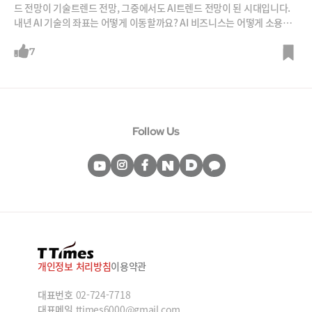
드 전망이 기술트렌드 전망, 그중에서도 AI트렌드 전망이 된 시대입니다.
내년 AI 기술의 좌표는 어떻게 이동할까요? AI 비즈니스는 어떻게 소용돌
이칠까요?김지현 SK경영경제연구소 부사장은 이 세가지 키워드에 주목
해야 한다고 합니다. 1. 에이전트이코노미 본격화 2. 메타버스의 부활 3. 스
7
테이블코인 생태계입니다.개인 구매 : 네이버 라이브클래스 접속후 티타임
즈 검색https://ttimes.liveklass.com/cu/ASmP3TWD기업 구매 : 02-
724-7718, ttimes6000@gmail.com※ 수강생에게는 강의자료 PDF를
전달드립니다.
Follow Us
개인정보 처리방침
이용약관
대표번호
02-724-7718
대표메일
ttimes6000@gmail.com