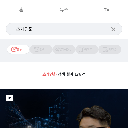
홈
뉴스
TV
최신순
과거순
많이본순
북마크순
기간순
초개인화
검색 결과 176 건