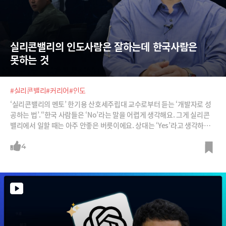
실리콘밸리의 인도사람은 잘하는데 한국사람은 
못하는 것
#실리콘밸리
#커리어
#인도
‘실리콘밸리의 멘토’ 한기용 산호세주립대 교수로부터 듣는 ‘개발자로 성
공하는 법’.“한국 사람들은 ‘No’라는 말을 어렵게 생각해요. 그게 실리콘
밸리에서 일할 때는 아주 안좋은 버릇이에요. 상대는 ‘Yes’라고 생각하거
든요. ‘아, 내가 명확하게 No라고 해야 이해해?’ 거기에서 또 갈등이 생기
죠. 애매하게 ‘Yes’라고 하면 그게 최악인 거예요.”“기술지향적인 사람이
4
되지 말자, 결과지향적인 사람이 되자는 겁니다. 혼자 일하는 거는 개인기
이고 개인기는 잘해봐야 ‘더하기’에요. 영향력을 갖는다는 것은 ‘곱하기’,
즉 나의 존재로 인해 주변 사람들의 역량이 올라가는 겁니다. 곱하기만큼
중요한 게 ‘빼기’입니다. ‘내가 모든 걸 다할게’가 아니라 위임을 할 줄 아는
거죠. 그래서 영향력 있는 사람은 더하기가 아니라 곱하기와 빼기를 하는
사람인 거죠.”