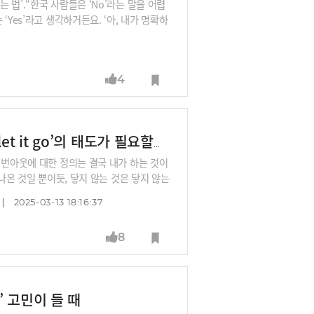
법’.“한국 사람들은 ‘No’라는 말을 어렵
Yes’라고 생각하거든요. ‘아, 내가 명확하
 하면 그게 최악인 거예요.”“기술지향적인 사
기이고 개인기는 잘해봐야 ‘더하기’에요. 영
올라가는 겁니다. 곱하기만큼 중요한 게 ‘빼
4
 영향력 있는 사람은 더하기가 아니라 곱하기
[박웅현의 인생고민 상담소] 일하는 사람들에게 왜 ‘let it go’의 태도가 필요할까?
 번아웃에 대한 정의는 결국 내가 하는 것이
나온 것일 뿐이듯, 닿지 않는 것은 닿지 않는
경험이니까.”여러분도 번아웃이 왔다는 생각
2025-03-13 18:16:37
 박웅현님의 번아웃에 대한 생각을 들어보시겠
8
’ 고민이 들 때