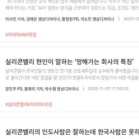
"AI 시대의 진정한 조직 혁신은 업무 레벨에서 일어납니다. 직무가 아닌 업
해야 한다는 거죠."AI가 일하는 방식을 근본부터 뒤흔드는 지금, 조직도 개인
상황입니다. 나의 일은 어떻게 쪼개지는지, 무엇을 AI에 맡기고 무엇을 사람이
이사민 기자, 강채은 영상디자이너, 황정현 PD, 이소민 영상디자이너
2025-12
게 커리어를 다시 설계해야 하는지 모두가 고민하고 있죠.AI 시대 나의 업무
AI 기반 여행·모빌리티 플랫폼 ‘마일즈'(Mylz)의 공동창업자이자 조직이론
#커리어
#AI
#취업
니다.
실리콘밸리 현인이 말하는 ‘망해가는 회사의 특징’
실리콘밸리 한국인들의 멘토인 한기용 산호세주립대 교수에게 물어봤습니다.
로 돌아간다면 어떤 창업을 할 것인가?엔젤투자자로서 창업가의 어떤 자질을
장민주 PD, 홍재의 기자, 박수형 영상디자이너
2025-11-07 17:00:02
#실리콘밸리
#커리어
#코칭
실리콘밸리의 인도사람은 잘하는데 한국사람은 못하