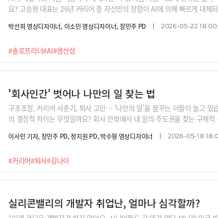
요? 고승원 대표는 26년 커리어 중 자신만의 장점이 AI에 의해 빠르게 대체되
에 모두가 70~80점짜리 결과물을 쉽게 만들어낼 수 있어졌기 때문에 대중에
박선희 영상디자이너, 이소민 영상디자이너, 장민주 PD
2026-05-22 18:00
만들어야만 한다는 거죠. 고 대표가 찾은 차별화된 가치의 핵심은 무엇이었
#솔로프리너
#AI
#생산성
'회사인간' 벗어나 나만의 일 찾는 법
구조조정, 커리어 사춘기, 퇴사 고민… '나만의 일'을 꿈꾸는 이들이 늘고 
의 결정적 차이는 무엇일까요? 회사 안팎에서 내 일의 주도권을 찾는 구체
들어봅니다.
이사민 기자, 장민주 PD, 정지원 PD, 박수형 영상디자이너
2026-05-18 18:
#커리어
#퇴사
#김나이
실리콘밸리의 개발자 취업난, 얼마나 심각할까?
“이제 코딩은 개발자가 하지 않아요. 시니어들도 갈 데가 없다 보니까 미국 