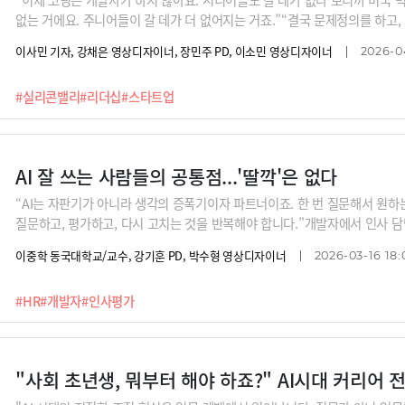
없는 거에요. 주니어들이 갈 데가 더 없어지는 거죠.”“결국 문제정의를 하고, 
의 역할이 남는 거죠. 그래서 리더 역할을 할 생각이 없어도 저질러볼 필요가 
이사민 기자, 강채은 영상디자이너, 장민주 PD, 이소민 영상디자이너
2026-04
I 때문에 실리콘밸리 취업난이 얼마나 심각한지, 그래서 개발자들은 어떻게 
게 리더십을 발휘해야 하는지 한기용 산호세주립대 교수의 이야기를 들어보
#실리콘밸리
#리더십
#스타트업
AI 잘 쓰는 사람들의 공통점...'딸깍'은 없다
“AI는 자판기가 아니라 생각의 증폭기이자 파트너이죠. 한 번 질문해서 원하
질문하고, 평가하고, 다시 고치는 것을 반복해야 합니다.”개발자에서 인사 
피플실장은 AI 시대에 진정 필요한 역량은 업무의 목적을 정의하는 힘이라고
이중학 동국대학교/교수, 강기훈 PD, 박수형 영상디자이너
2026-03-16 18:
싶은지, 왜 그 결과가 필요한지, 어떤 아웃풋을 원하는지 명확해야 AI와도 
#HR
#개발자
#인사평가
"사회 초년생, 뭐부터 해야 하죠?" AI시대 커리어 