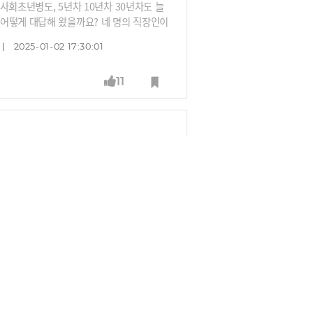
 사회초년병도, 5년차 10년차 30년차도 늘
어떻게 대답해 왔을까요? 네 명의 직장인이
2025-01-02 17:30:01
11
론이었습니다. 기본적인 관계가 수직적인데 영
상을 모르는 이야기입니다.” 최근 카카오게임
 대신 다른 기업처럼 00님이라고 부르기로
원으로 들어오게 되면 리더들의 리더십은 어
12