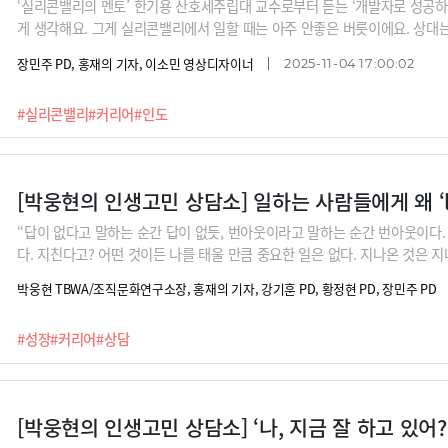
‘실리콘밸리의 멘토’ 한기용 산호세주립대 교수로부터 듣는 ‘개발자로 성공하는 
게 생각해요. 그게 실리콘밸리에서 일할 때는 아주 안좋은 버릇이에요. 상대는 ‘
게 No라고 해야 이해해?’ 거기에서 또 갈등이 생기죠. 애매하게 ‘Yes’라고
장민주 PD, 홍재의 기자, 이소민 영상디자이너
2025-11-04 17:00:02
람이 되지 말자, 결과지향적인 사람이 되자는 겁니다. 혼자 일하는 거는 개인
향력을 갖는다는 것은 ‘곱하기’, 즉 나의 존재로 인해 주변 사람들의 역량이 
#실리콘밸리
#커리어
#인도
기’입니다. ‘내가 모든 걸 다할게’가 아니라 위임을 할 줄 아는 거죠. 그래서
와 빼기를 하는 사람인 거죠.”
“답이 없다고 말하는 순간 답이 없듯, 번아웃이라고 말하는 순간 번아웃이다.
다. 지친다고? 어떤 것이든 나를 태울 만큼 중요한 일은 없다. 지나온 것은 지
것이다. 최선을 다해도 안된다면 툭툭 털자. 인생은 성취나 숙제가 아니라 
박웅현 TBWA/조직문화연구소장, 홍재의 기자, 강기훈 PD, 황정현 PD, 장민주 PD
일 들 때가 있을 것입니다. 어떻게 하시나요? ‘책은 도끼다’ ‘여덟 단어’의
습니까?
#성장
#커리어
#상담
[박웅현의 인생고민 상담소] ‘나, 지금 잘 하고 있어?