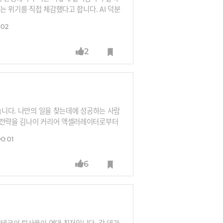
는 위기를 직접 체감했다고 합니다. AI 덕분
게 선택받기 위해서는 '100점짜리' 가치를
:02
을까요?
2
있습니다. 나만의 일을 찾는데에 성공하는 사람
적 전략을 김나이 커리어 액셀러레이터로부터
00:01
6
빅테크의 퇴사율이 역대 최저입니다. 갈 데가