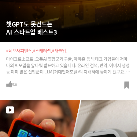
챗GPT도 못건드는  
AI 스타트업 베스트3
#네오사피엔스,
#스캐터랩,
#래블업,
마이크로소프트, 오픈AI 연합군과 구글, 아마존 등 빅테크 기업들이 저마
다의 AI모델을 앞다퉈 발표하고 있습니다. 온라인 검색, 번역, 이미지 생성
등 이미 많은 산업군이 LLM(거대언어모델)의 지배하에 놓이게 됐구요, 특
히 생성AI 시대 이전의 AI 회사들은 진퇴양난의 위기에 빠졌다는 의견이 많
습니다.오늘은 챗GPT의 공습 속에서도 끄덕 없는 국내 스타트업을 골라봤
13
습니다. 앞으로 글로벌에서도 두각을 나타낼 수 있는 잠재력을 가진 회사
들이죠.