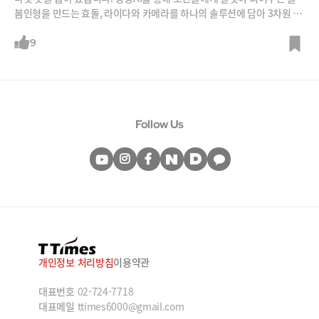
봄인형을 만드는 효돌, 라이다와 카메라를 하나의 솔루션에 담아 3차원 이
미지를 분석해주는 TISC, 축구 경기영상의 데이터를 학습해 선수와 팀의
상황, 전술까지 실시간으로 인포그래픽으로 만들어 주는 에임브로드, 온디
9
바이스에서 사용자가 어떤 앱과 사이트에 접속하는지 데이터를 모아 제공
하는 페어리, 블록체인을 통한 투표시스템 솔루션을 제공하는 지크립토 등
입니다. 함께 보시죠.
Follow Us
개인정보 처리방침
이용약관
대표번호
02-724-7718
대표메일
ttimes6000@gmail.com