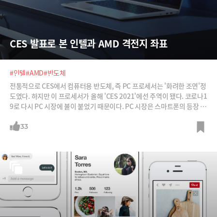
CES 발표로 본 인텔과 AMD 격전지 좌표
#인텔
#AMD
#반도체
전통적으로 CES에서 컴퓨터용 반도체, 즉 PC 프로세서는 '화려한 조연'정
도였다. 하지만 이 프로세서가 올해 'CES 2021'에선 주역이 됐다. 코로나1
9로 다시 PC 시장에 불이 붙었기 때문이다. PC 시장은 스마트폰의 등장 이
후 출하량이 지속적으로 감소하면서 쇠퇴하는 시장이었다. 하지만 코로나
19가 이런 흐름을 확 바꿨다. 재택근무, 원격수업이 늘어나면서 PC 수요가
33
급증했다. 게임이 일상화하고, 유튜브 등 영상 플랫폼의 확대로 영상 편집
수요도 늘어났다. 덕분에 시장조사기관 인터내셔널데이터코퍼레이션(ID
C)에 따르면 지난해 PC 출하량이 3억2000만대를 넘어섰다. 이는 2019년
대비 13% 늘어난 수치이다. 2014년 이후 6년만의 최대치다.IDC는 올해
PC 출하량은 더 늘 것으로 전망한다. 2022년부터는 다시 감소 추세에 들
어가겠지만, 여전히 매년 3억대 가량의 출하를 전망한다.라이언 리스 IDC
부사장은 "재택근무와 원격학습의 증가로 PC 수요가 늘어났지만 이는