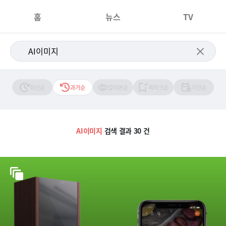
홈
뉴스
TV
최신순
과거순
많이본순
북마크순
기간순
AI이미지
검색 결과 30 건