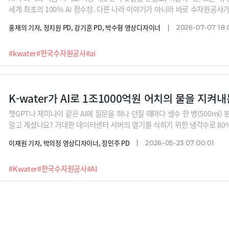
세계 최초의 100% AI 정수장. 다른 나라 이야기가 아니라 바로 수자원공사가
가 수돗물을 어떻게 만들기에 우리가 깨끗한 물을 마실 수 있을까요? 세계 최
홍재의 기자, 정지원 PD, 강기훈 PD, 박수형 영상디자이너
2026-07-07 18:
정수장 르포입니다. 함께 가보시죠.
#kwater
#한국수자원공사
#ai
K-water가 AI로 1조1000억원 어치의 물을 지켜내
챗GPT나 제미나이 같은 AI에 질문을 하나 던질 때마다 생수 한 병(500ml)
알고 계셨나요? 거대한 데이터센터 서버의 열기를 식히기 위한 냉각수로 80
다. 여기에 서버에 들어가는 반도체를 만들기 위해서 한국에서만 하루 70만
이재원 기자, 박의정 영상디자이너, 장민주 PD
2026-05-23 07:00:01
인구 250만의 대구시에서 쓰는 생활용수 양과 비슷하죠. 물이 끊어지면? 당연
업의 생사가 '물'에 달린 시대입니다.이처럼 물의 중요성이 커지는 가운데, K-
#Kwater
#한국수자원공사
#AI
이터와 노하우에 AI를 결합해 물관리 패러다임을 혁신하고 있습니다. 땅속 25
연간 1조1000억 원어치의 누수를 막아내고, 24시간 실시간으로 수질을 분석
세계 최초로 글로벌 등대공장에 선정되기도 했죠. A