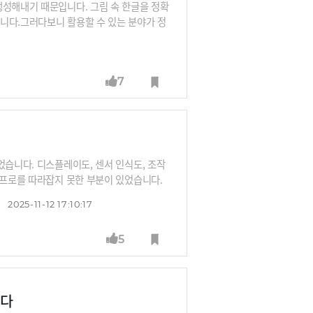
생성해내기 때문입니다. 그림 속 한글을 정확
니다.그러다보니 활용할 수 있는 분야가 정
배경색 고르고, 표 그리고, 그림 그리고 했던
기서 만족하면 안 되겠죠. 프롬프팅을 잘 해
부리는 프롬프트 엔지니어 강수진 박사가 일
7
립니다.
었습니다. 디스플레이도, 센서 인식도, 조작
전프로를 따라잡지 못한 부분이 있었습니다.
를 도입한 반면, 갤럭시XR의 UI는 2D 기
2025-11-12 17:10:17
 시리즈’를 한국에 처음 들여왔던 XR 디바
리뷰 들어보시죠.
5
됐다