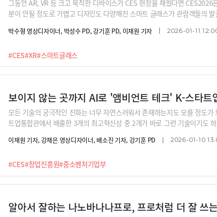
그동안 AR, VR 등 크고 묵직한 디바이스가 CES 현장을 채웠다면 CES202
분이 안될 정도로 가볍고 디자인도 다양해진 스마트 글래스가 관람객들의 발
내, 음악재생 등의 기능을 제공하면서도 보급형 기기라는 공통점이 있다고 합
박수형 영상디자이너, 박성수 PD, 강기훈 PD, 이재원 기자
2026-01-11 12:0
강조하는 게 아니라 일상에서도 항상 안경처럼 쓸 수 있다는 점을 내세운 것
지 전진수 볼드스텝 대표의 LVCC관 스마트 글래스 투어에서 확인하시죠.
#CES
#XR
#스마트글래스
보이지 않는 곳까지 AI로 '앰비언트 테크' K-스타트
모든 기술의 궁극적인 진화는 너무 자연스러워서 존재하는지도 모를 정도가 되는 
트업통합관에서 배출한 3개의 최고혁신상 중 2개가 바로 그런 기술이기도 하죠
컴패니언이 탑재된 헤드셋 'Zone HSS1'으로 최고 혁신상을 수상한 '시티파
이재원 기자, 강채은 영상디자이너, 배소진 기자, 강기훈 PD
2026-01-10 13:
신개념 스마트 헤드폰 '페리스피어'로 역시 최고혁신상을 수상한 '긱스로프트
만들어 버리는 기술을 선보인 '커먼링크', 로봇과 운동기구를 결합한 스마트 운
#CES
#창업진흥원
#중소벤처기업부
배양 기술로 공기 정화 기술을 만든 '포네이처스', 친구와 대화하듯 탐색할 수 
'바카티오', 한국의 온돌을 미국 시장에 전파하고 있는 '오들리 리얼리티' 등 
알아서 잘하는 나노바나나프로, 프로처럼 더 잘 쓰는