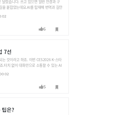
6은 달랐습니다. 쓰고 있으면 일반 안경과 구
길을 붙잡았는데요.AI를 탑재해 번역과 길안
니다. 크고 묵직한 XR 디바이스로 몰입감을
0:02
이죠.어떤 기업들이 이 시장을 공략하고 있는
6
업 7선
것이라고 하죠. 이번 CES2026 K-스타
.터치 없이 대화만으로 소통할 수 있는 AI
이브', XR 디바이스와 헤드폰의 장점만 합친
00:02
', 센서 하나로 어떤 표면이든 터치패드로
동 머신을 만든 '휴머닉스', AI와 미세조류
5
있는 AI 지도 '플레이스 리스트'를 선보인
총 7개 기업을 소개합니다.
 팁은?