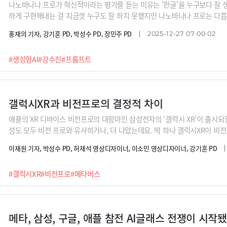
나노바나나 프로가 혁신적이라는 평가를 듣는 이유는 '한글'을 누구보다 잘 
하게 구현해내는 걸 지금껏 누구도 잘 하지 못했지만 나노바나나 프로는 다릅
말 많습니다. PPT에 들어갈 각종 자료부터 인포그래픽, 슬라이드 등 인간이 
홍재의 기자, 강기훈 PD, 박성수 PD, 장민주 PD
2025-12-27 07:00:02
것들을 전부 AI가 알아서 해줍니다. 업무 활용도도 매우 높아졌죠.그런데 여
주면 그 쓰임새의 확장도가 무궁무진하기 때문입니다. 프롬프팅으로 마법을 
#생성형AI
#강수진
#프롬프트
반인 수준에서 나노바나나프로를 스마트하게 쓸 수 있는 방법을 쉽게 알려드
갤럭시XR과 비전프로의 결정적 차이
애플의 XR 디바이스 비전프로의 대항마인 삼성전자의 ‘갤럭시 XR’이 출시되
성도 모두 비전 프로와 유사하거나, 더 나았는데요. 딱 하나 갤럭시XR이 비
바로 UI와 UX입니다. 애플은 3D를 겨냥해 아이폰부터 비전프로까지 새로운 UI
이재원 기자, 박성수 PD, 허재석 영상디자이너, 이소민 영상디자이너, 강기훈 PD
반, 스마트폰 UI를 벗어나지 못했다는 지적이죠. 메타의 XR 디바이스 ‘퀘스트
이스 경험만 14년차인 전진수 볼드스텝 대표(전 SKT 부사장)의 갤럭시 XR 
#갤럭시XR
#비전프로
#메타버스
메타, 삼성, 구글, 애플 참전 AI글래스 전쟁이 시작