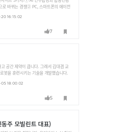
점으로 바뀌는 경쟁② PC, 스마트폰의 에이전
사용하는 에이전트 앱 시대 개막③ 군사AI를
20 16:15:02
깃을 선정하고 의사결정까지는 하는 AI 무기 논
책임인가?⑤ AI 전용 디바이스 - 삼성전자
7
고 공간 제약이 큽니다. 그래서 김대겸 교
해 로봇을 훈련시키는 기술을 개발했습니다.
끊김없이 데이터를 수집할 수 있다는 장점이
-05 18:00:02
하는 VLA(비전-언어-행동) 모델로 진화하는
5
신동주 모빌린트 대표)