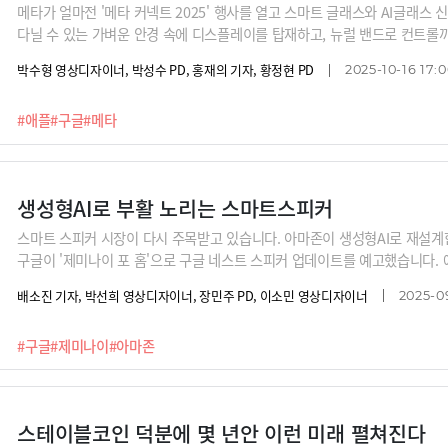
메타가 얼마전 '메타 커넥트 2025' 행사를 열고 스마트 글래스와 AI글래스
다닐 수 있는 가벼운 안경 속에 디스플레이를 탑재하고, 뉴럴 밴드로 컨트롤까지
와 VR기기가 갖고 있던 약점을 보완해줄 것으로 기대됩니다. 구글, 삼성,
박수형 영상디자이너, 박성수 PD, 홍재의 기자, 황정현 PD
2025-10-16 17:0
형태의 글래스들을 출시할 것으로 보이는데요, 다 죽은 '메타버스'가 왜 다시
략기획팀장에게 그 이유와 전망에 대해 들어봅니다.
#애플
#구글
#메타
생성형AI로 부활 노리는 스마트스피커
스마트 스피커 시장이 다시 주목받고 있습니다. 아마존이 생성형AI로 재설계한
구글이 '제미나이 포 홈'으로 구글 네스트 스피커 업데이트를 예고했습니다. 
으로 두고 드라이브를 걸고 있죠. 대중화에 실패했던 스마트스피커에 다시 찾
배소진 기자, 박선희 영상디자이너, 장민주 PD, 이소민 영상디자이너
2025-0
우리 집 거실 한 켠을 차지하게 될 지 알아봅니다.
#구글
#제미나이
#아마존
스테이블코인 덕분에 몇 년안 이런 미래 펼쳐진다