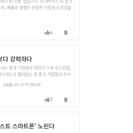
에지 AI 전용 칩입니다. 온디바이스 AI 칩이
강자, 애플과 퀄컴이 선점한 시장에 도전장을
면 ‘개발자’가 사용하기 좋은 칩을 만들어
4
LM보다 강력하다
S에서는 중국 기업들의 약진이 더욱 두드러집
는 하이센스가 물려받는 등 중국 기업들이 전시
상 트렌드를 따라가지 않는다. 우리가 트렌
2026-01-11 17:00:01
들을 상대로 우리 기업들은 어떻게 대응해야
(AFEELA)로 어떻게 새로운 공간 경험을
7
 세라젬의 AI 웰니스홈도 함께 소개합니다.
‘포스트 스마트폰' 노린다