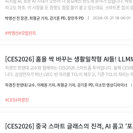
피지컬 AI, 로봇 AI 시대가 오면서 더 중요해진 반도체 분야가 있습니다. 바로 
라고도 하죠. 이 시장을 둔 경쟁도 점점 불이 붙고 있는데요. 스마트폰 칩의 
낸 한국 반도체 스타트업이 있습니다. 바로 모빌린트인데요. 비슷한 성능이라
박영선 전 장관, 최형균 기자, 강기훈 PD, 장민주 PD
2026-01-21 18:00:01
어필한다는 신동주 모빌린트 대표의 설명을 들어봅니다.
#박영선
#모빌린트
[CES2026] 홈을 싹 바꾸는 생활밀착형 AI들! L
차경진 한양대 교수와 함께하는 CES2026 스마트홈 투어입니다. 올해 CE
니다. 삼성전자가 떠난 LVCC 빈 자리를 TCL이 채우고, 기존 TCL의 자리
규모를 대폭 넓히며 존재감을 자랑했는데요. 하이센스 CEO가 "우리는 더 이
차경진 한양대/교수, 이재원 기자, 최형균 기자, 강기훈 PD, 이소민 영상디자이너
드를 만든다"고 자부할 정도입니다.놀라운 속도로 발전하고 있는 중국 기업
할까요? 과거 한국 가전 기업에 추월당했던 일본의 소니가 자율주행차 '아필라'
#CES
#차경진
제안하는지 보시죠. 따뜻하고 섬세한 LG의 감성지능, 안마의자로만 알려졌던
[CES2026] 중국 스마트 글래스의 진격, AI 품고 