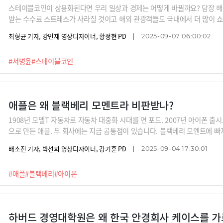
스테이블코인이 상용화된다면 우리 일상과 경제는 어떻게 바뀔까요? 당장 해외 
받는 수수료 스트레스가 사라질 것이고 해외 관광객들도 국내에서 더 많이 쇼핑
닙니다. 서병윤 DSRV 소장은 “블록체인의 스마트컨트랙트와 스테이블코인이
최형균 기자, 강민재 영상디자이너, 황정현 PD
2025-09-07 06:00:02
융기관이 왜 필요한가, 의문이 들 수 있을 것”이라고 말합니다.
#서병윤
#스테이블코인
애플은 왜 블랙베리 모멘트라 비판받나?
1908년 모델T 자동차로 자동차 대중화 시대를 연 포드. 2007년 아이폰 출
으로 만든 애플. 두 회사에는 지금 공통점이 있습니다. 블랙베리 모멘트에 빠
죠. 2000년대 스마트폰을 선도했지만 아이폰에 의해 점유율이 0%가 돼버린
배소진 기자, 박선희 영상디자이너, 강기훈 PD
2025-09-04 17:30:01
#애플
#블랙베리
#아이폰
하버드 경영대학원은 왜 한국 안경회사 케이스를 가