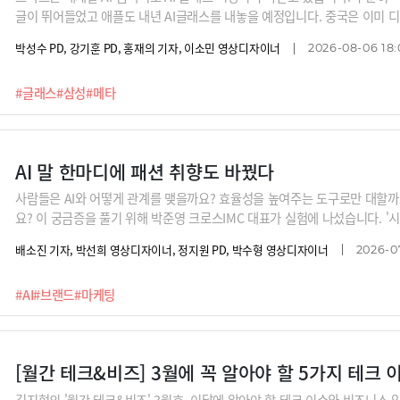
글이 뛰어들었고 애플도 내년 AI글래스를 내놓을 예정입니다. 중국은 이미 
에 올라있는데요. 광학소재부터 완제품까지 중국내 수직계열화를 완성했기 때
박성수 PD, 강기훈 PD, 홍재의 기자, 이소민 영상디자이너
2026-08-06 18:
는 이 시장의 히든 챔피언은 의외로 유럽의 한 안경회사라고 합니다. 명품 브
도 이들 눈치를 볼 수 밖에 없는 상황이라고 하네요. AI시대 가장 적합한 폼
#글래스
#삼성
#메타
재와 미래, 그리고 한계점을 신동형 알서포트 전략기획팀장과 함께 알아 봅니
AI 말 한마디에 패션 취향도 바꿨다
사람들은 AI와 어떻게 관계를 맺을까요? 효율성을 높여주는 도구로만 대할까
요? 이 궁금증을 풀기 위해 박준영 크로스IMC 대표가 실험에 나섰습니다. '
서 패션 인플루언서로 활동하게 한 거죠.실험에 따르면 사람들은 시아에게 예
배소진 기자, 박선희 영상디자이너, 정지원 PD, 박수형 영상디자이너
2026-07
리고 AI의 조언 한마디에 새로운 스타일을 시도하거나, 맞춤화된 추천을 받
공개하기도 했죠. 브랜드는 고객과의 이런 강력한 '관계 엔진'을 어떻게 활용
#AI
#브랜드
#마케팅
[월간 테크&비즈] 3월에 꼭 알아야 할 5가지 테크
김지현의 '월간 테크&비즈' 3월호. 이달에 알아야 할 테크 이슈와 비즈니스 