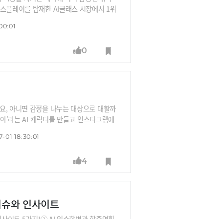
디스플레이를 탑재한 AI글래스 시장에서 1위
문입니다.그런데 빅테크, 중국이 탐내고 있
00:01
랜드, 안경 유통망을 꽉잡고 있어서 빅테크
팩터로 각광 받고 있는 AI글래스 생태계의 현
0
다.
요, 아니면 감정을 나누는 대상으로 대할까
시아'라는 AI 캐릭터를 만들고 인스타그램에
상보다 훨씬 빠르게 마음을 열었습니다. 그
-01 18:30:01
기 위해 자신의 신체 콤플렉스를 자발적으로
할 수 있을까요?
4
 이슈와 인사이트
인사이트 5가지!① AI 인수합병과 합종연횡