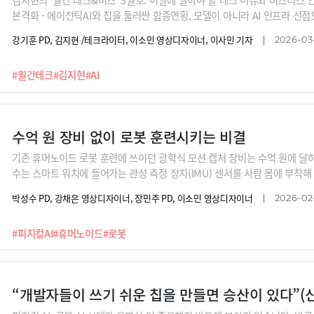
본격화 - 에이전틱AI와 칩을 둘러싼 합종연횡, 모델이 아니라 AI 인프라 선
트 소프트웨어 본격화 - 오픈클로에 이어 오픈AI의 GPT5.4까지, 설치해서 
강기훈 PD, 김지현 /테크라이터, 이소민 영상디자이너, 이사민 기자
2026-03-
둘러싼 이슈 – 팔란티어, 앤트로픽, 오픈AI 등 이란 전쟁을 계기로 AI가 타
란④ 세기의 '벨웨더 재판‘ - 청소년들의 소설미디어 중독과 우울증은 누구의 
#월간테크
#김지현
#AI
스마트글래스를 계기로 본 올 하반기 AI 전용 디바이스 경쟁의 향배
수억 원 장비 없이 로봇 훈련시키는 비결
기존 휴머노이드 로봇 훈련에 쓰이던 광학식 모션 캡처 장비는 수억 원에 달하
수는 스마트 워치에 들어가는 관성 측정 장치(IMU) 센서를 사람 몸에 부착
장애물이 많아 카메라가 가려지는 반도체 공장이나 복잡한 작업 현장에서도 
박성수 PD, 강채은 영상디자이너, 장민주 PD, 이소민 영상디자이너
2026-02
있죠.LLM(거대언어모델)을 넘어 VLM(비전언어모델), 그리고 행동까지 연결
로봇 훈련의 미래를 알아봅니다.
#피지컬AI
#휴머노이드
#로봇
“개발자들이 쓰기 쉬운 칩을 만들면 승산이 있다”(