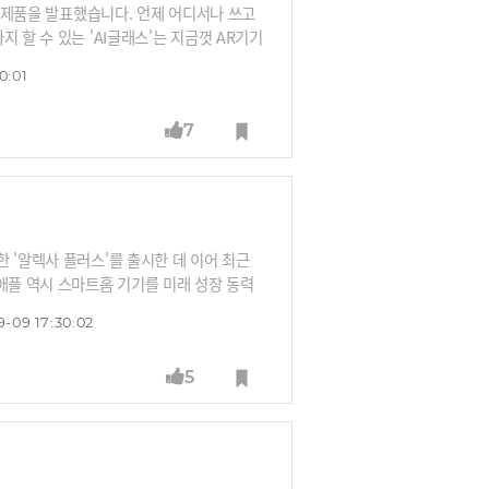
 신제품을 발표했습니다. 언제 어디서나 쓰고
 할 수 있는 'AI글래스'는 지금껏 AR기기
 애플도 스마트글래스에 디스플레이를 덧붙인
0:01
 꿈틀거리는 것일까요? 신동형 알서포트 전
7
 '알렉사 플러스'를 출시한 데 이어 최근
애플 역시 스마트홈 기기를 미래 성장 동력
아온 기회, 이번에야말로 진정한 AI 비서가
9-09 17:30:02
5