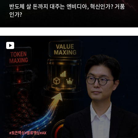
반도체 살 돈까지 대주는 엔비디아, 혁신인가? 거품
인가?
#토큰맥싱
#밸류맥싱
#AX