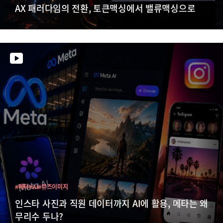
AX 패러다임의 전환, 토큰맥싱에서 밸류맥싱으로
#메타
#AI
#뮤즈이미지
인스타 사진과 직원 데이터까지 AI에 활용, 메타는 왜
무리수 두나?