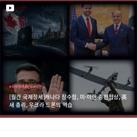
#국제정세
#파도
#이란
[월간 국제정세]캐나다 잠수함, 미-이란 종전협상, 英
새 총리, 우크라 드론의 역습