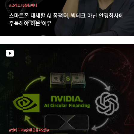
#글래스
#삼성
#메타
스마트폰 대체할 AI 폼팩터, 빅테크 아닌 안경회사에
주목해야 하는 이유
#엔비디아
#순환금융
#오픈AI