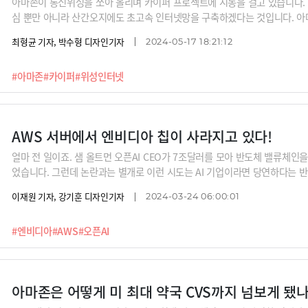
아마존이 통신위성을 쏘아 올리며 카이퍼 프로젝트에 시동을 걸고 있습니다.
심 뿐만 아니라 산간오지에도 초고속 인터넷망을 구축하겠다는 것입니다. 아마존
라임이라는 아마존의 주력 사업에서 플라이휠을 돌리겠다는 계획입니다. 아
최형균 기자, 박수형 디자인기자
2024-05-17 18:21:12
에서 진행하는 사업을 연계하려는 것일까요?
#아마존
#카이퍼
#위성인터넷
AWS 서버에서 엔비디아 칩이 사라지고 있다!
얼마 전 일이죠. 샘 올트먼 오픈AI CEO가 7조달러를 모아 반도체 밸류체인
었습니다. 그런데 논란과는 별개로 이런 시도는 AI 기업이라면 당연하다는 반
이터센터용 GPU를 엔비디아가 사실상 독점하고 있기 때문이죠.그래서 구글, 아
이재원 기자, 강기훈 디자인기자
2024-03-24 06:00:01
시도를 꾸준히 하고 있었다고 하는데요. 최근에는 이런 성과가 어느정도 나
서 엔비디아의 점유율이 차차 내려가고 있다고 하죠. 그럼 엔비디아는 여기에 
#엔비디아
#AWS
#오픈AI
털의 정지훈 박사에게 들어봅니다.
아마존은 어떻게 미 최대 약국 CVS까지 넘보게 됐