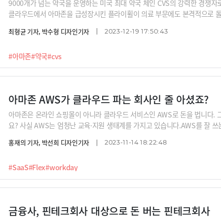
9000개가 넘는 약국을 운영하는 미국 최대 약국 체인 CVS의 강력한 경쟁자
클라우드에서 아마존을 급성장시킨 플라이휠이 의료 부문에도 본격적으로 돌아
료-병원-온라인 약국 연계, 생성AI와 드론 배송 기술로 무장한 아마존의 의료
최형균 기자, 박수형 디자인기자
2023-12-19 17:50:43
#아마존
#약국
#cvs
아마존 AWS가 클라우드 파는 회사인 줄 아셨죠?
아마존은 온라인 쇼핑몰이 아니라 클라우드 서비스인 AWS로 돈을 법니다. 
요? 사실 AWS는 엄청난 교육·지원 생태계를 가지고 있습니다.AWS를 잘 쓰
필요하면 개발까지 도와주죠. AWS 혼자 할 수 없기 떄문에 이를 지원해주는
홍재의 기자, 박선희 디자인기자
2023-11-14 18:22:48
가 집중해야 될 사업모델이 바로 이것입니다. 제품 하나 판매하고 주기적 업
#SaaS
#Flex
#workday
금융사, 핀테크회사 대상으로 돈 버는 핀테크회사