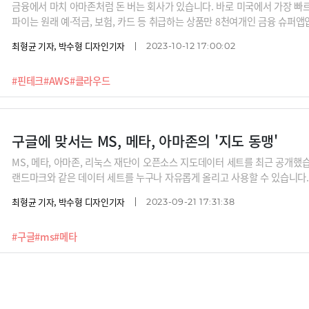
금융에서 마치 아마존처럼 돈 버는 회사가 있습니다. 바로 미국에서 가장 빠
파이는 원래 예·적금, 보험, 카드 등 취급하는 상품만 8천여개인 금융 슈퍼앱
크 회사들을 상대로 돈을 벌기 시작했습니다. 온라인 쇼핑몰이던 아마존이 A
최형균 기자, 박수형 디자인기자
2023-10-12 17:00:02
은 모델을 구현한 것이죠.바로 다른 핀테크 회사들이 더 쉽게 금융서비스를 
는 것입니다. 그러면서 기존금융사의 서비스를 API로 구현해 클라우드에 얹
#핀테크
#AWS
#클라우드
S’라 불리는 소파이입니다. 소파이가 아마존 AWS의 성공 방정식을 어떻게
구글에 맞서는 MS, 메타, 아마존의 '지도 동맹'
MS, 메타, 아마존, 리눅스 재단이 오픈소스 지도데이터 세트를 최근 공개했습니
랜드마크와 같은 데이터 세트를 누구나 자유롭게 올리고 사용할 수 있습니다. 
견제하고 자율주행 클라우드, 메타버스, AWS 앱 생태계를 위한 지도 데이터
최형균 기자, 박수형 디자인기자
2023-09-21 17:31:38
것이죠.
#구글
#ms
#메타