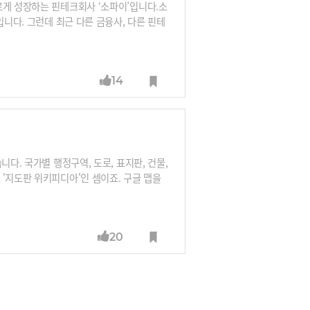
르게 성장하는 핀테크회사 ‘소파이’입니다.소
입니다. 그런데 최근 다른 금융사, 다른 핀테
WS로 다른 기업들로부터 돈을 버는 것과 같
구현할 수 있도록 클라우드 서비스를 제공하
어 판매하는 것이죠.그래서 '핀테크계의 AW
14
 금융에서 구현하고 있는지 소개합니다.
다. 국가별 행정구역, 도로, 표지판, 건물,
'지도판 위키피디아'인 셈이죠. 구글 맵을
 기반을 확보하기 위해 빅테크 3사가 뭉친
20