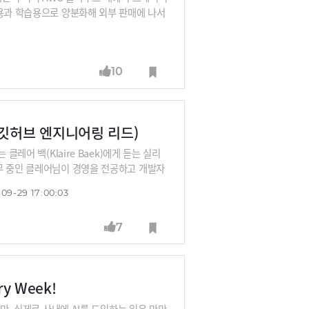
론용과 학습용으로 양분화해 외부 판매에 나서
사용할 계획을 밝혔습니다. 스타트업에서도 나
고 양산에 나서고 있습니다. AI칩 붐이
바이라인네트워크 대표, 최용식 아웃스탠딩
10
 깃허브 엔지니어링 리드)
레어 백(Klaire Baek)에게 듣는 실리
무 중인 클레어님이 경영을 전공하고 개발자
-09-29 17:00:03
7
y Week!
만, 실제로 사내에 AI를 도입하는 일은 만만