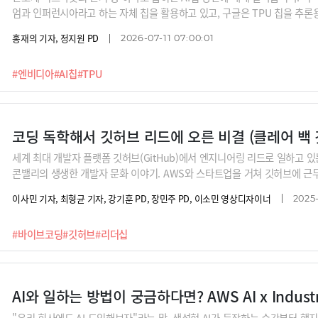
엄과 인퍼런시아라고 하는 자체 칩을 활용하고 있고, 구글은 TPU 칩을 추
기로 했죠. 마이크로소프트, 메타, 테슬라도 자체 AI칩을 사용하고 있거나 
홍재의 기자, 정지원 PD
2026-07-11 07:00:01
스닥 상장을 완료한 세레브라스를 비롯해 국내외 스타트업들이 판매처를 확보하
엔비디아를 비롯한 반도체 산업에 미치는 영향은 어느정도일까요? 심재석 
#엔비디아
#AI칩
#TPU
창업자와 함께 알아봅니다.
코딩 독학해서 깃허브 리드에 오른 비결 (클레어 백
세계 최대 개발자 플랫폼 깃허브(GitHub)에서 엔지니어링 리드로 일하고 있는 클
콘밸리의 생생한 개발자 문화 이야기. AWS와 스타트업을 거쳐 깃허브에 근
로 전환한 이야기, 개발자들의 리더로서 고충과 노하우를 함께 들어보시죠.
이사민 기자, 최형균 기자, 강기훈 PD, 장민주 PD, 이소민 영상디자이너
2025
#바이브코딩
#깃허브
#리더십
AI와 일하는 방법이 궁금하다면? AWS AI x Industr
"우리 회사에도 AI 도입해보자"라는 말, 생성형 AI가 등장하는 순간부터 했지