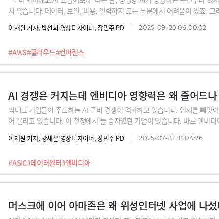
치 않습니다. 데이터, 보안, 비용, 인력까지 모든 부분에서 어려움이 있죠. 그
라우드 기업이 제공하는 AI 서비스입니다. 우리 회사에 꼭 맞는 AI 시스템
이재원 기자, 박선희 영상디자이너, 장민주 PD
2025-09-20 06:00:02
해결할 수 있다는 장점이 있습니다.이런 AWS의 클라우드 AI 서비스를 활용
사례의 주인공을 직접 만날 수 있는 행사가 열립니다. 바로 AWS AI x Indus
#AWS
#클라우드
#컨퍼런스
라인 콘퍼런스로 코오롱몰, 아모레퍼시픽을 비롯한 국내 다양한 기업들이 AW
다. 여기에 지난 5월 AWS 뉴욕 서밋에서 공개한 최신 기술까지 국내 최초
비즈니스에 딱 맞는 AI 해법을 찾아가시기 바
AI 경쟁은 커지는데 엔비디아 영향력은 왜 줄어드나
빅테크 기업들이 주도하는 AI 군비 경쟁이 격화하고 있습니다. 인재를 빼앗
어 올리고 있습니다. 이 전쟁에서 늘 승자였던 기업이 있습니다. 바로 엔비
급하며 수익을 올렸는데요. 이제 빅테크가 엔비디아에 더 이상 '통행세'를 지
이재원 기자, 강채은 영상디자이너, 장민주 PD
2025-07-31 18:04:26
든 칩으로 대체한다고 하는데요. 2026년에는 빅테크 기업의 자체 제작 칩
니다. 고객에서 경쟁사가 된 클라우드 기업과 엔비디아. 지금까지의 성적표를
#ASIC
#데이터센터
#엔비디아
머스크에 이어 아마존은 왜 위성인터넷 사업에 나섰