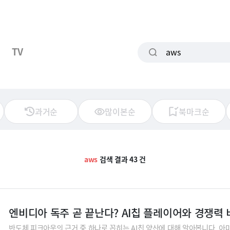
TV
과거순
많이본순
북마크순
aws
검색 결과 43 건
엔비디아 독주 곧 끝난다? AI칩 플레이어와 경쟁력
반도체 피크아웃의 근거 중 하나로 꼽히는 AI칩 양산에 대해 알아봅니다. 아